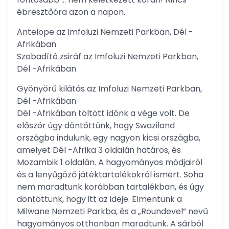
ébresztőóra azon a napon.
Antelope az Imfoluzi Nemzeti Parkban, Dél -
Afrikában
Szabadító zsiráf az Imfoluzi Nemzeti Parkban,
Dél -Afrikában
Gyönyörű kilátás az Imfoluzi Nemzeti Parkban,
Dél -Afrikában
Dél -Afrikában töltött időnk a vége volt. De
először úgy döntöttünk, hogy Swaziland
országba indulunk, egy nagyon kicsi országba,
amelyet Dél -Afrika 3 oldalán határos, és
Mozambik 1 oldalán. A hagyományos módjairól
és a lenyűgöző játéktartalékokról ismert. Soha
nem maradtunk korábban tartalékban, és úgy
döntöttünk, hogy itt az ideje. Elmentünk a
Milwane Nemzeti Parkba, és a „Roundevel” nevű
hagyományos otthonban maradtunk. A sárból