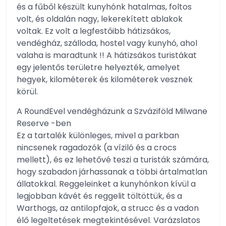
és a fűből készült kunyhónk hatalmas, foltos
volt, és oldalán nagy, lekerekített ablakok
voltak. Ez volt a legfestőibb hátizsákos,
vendégház, szálloda, hostel vagy kunyhó, ahol
valaha is maradtunk !! A hátizsákos turistákat
egy jelentős területre helyezték, amelyet
hegyek, kilométerek és kilométerek vesznek
körül.
A RoundEvel vendégházunk a Szváziföld Milwane
Reserve -ben
Ez a tartalék különleges, mivel a parkban
nincsenek ragadozók (a víziló és a crocs
mellett), és ez lehetővé teszi a turisták számára,
hogy szabadon járhassanak a többi ártalmatlan
állatokkal. Reggeleinket a kunyhónkon kívül a
legjobban kávét és reggelit töltöttük, és a
Warthogs, az antilopfajok, a strucc és a vadon
élő legeltetések megtekintésével. Varázslatos