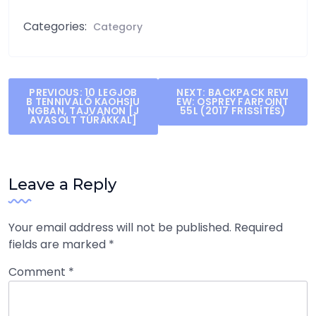
Categories:
Category
Post
PREVIOUS:
10 LEGJOB
NEXT:
BACKPACK REVI
B TENNIVALÓ KAOHSIU
EW: OSPREY FARPOINT
navigation
NGBAN, TAJVANON [J
55L (2017 FRISSÍTÉS)
AVASOLT TÚRÁKKAL]
Leave a Reply
Your email address will not be published.
Required
fields are marked
*
Comment
*