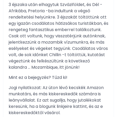
3 éjszaka után elhagytuk Szváziföldet, és Dél -
Afrikába, Pretoria -ba indultunk a végső
rendeltetési helyünkre. 3 éjszakát töltöttünk ott
egy igazán csodálatos hátizsákos turistákban, és
rengeteg fantasztikus emberrel találkoztunk.
Csak ott voltunk, hogy visszatérjünk autónknak,
jelentkezzünk a mozambik vízumunkra, és más
esélyeket és végeket tegyünk. Csodálatos város
volt, de sok időnket Chillin -t töltöttük, kutatást
végeztünk és felkészültünk a következő
kalandra … Mozambique, itt jönünk!
Mint ez a bejegyzés? Tűzd ki!
Jogi nyilatkozat: Az úton lévő kecskék Amazon
munkatárs, és más kiskereskedők számára is
leányvállalat. Ez azt sugallja, hogy jutalékokat
keresünk, ha a blogunk linkjeire kattint, és az e
kiskereskedőktől vásárol.