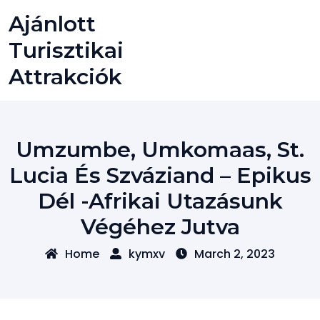
Skip
Ajánlott
to
content
Turisztikai
Attrakciók
Umzumbe, Umkomaas, St.
Lucia És Szváziand – Epikus
Dél -afrikai Utazásunk
Végéhez Jutva
Home
kymxv
March 2, 2023