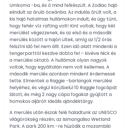
Umkoma -ba, és ő mind felkészült. A Zodiac hajó
elindult az áruló óceánba. Az indulás őrült volt, a
kis hajó hatalmas hullámokon indult, és úgy tűnt,
hogy fehér víz rafting volt! Kint voltak, hogy két
merülést végezzenek, és az első és a második
merülés között a hajón ültek, amíg az 1/2 órás
felszíni idő fel nem állt. Ezen idő alatt mindenki a
tengerparttól kezdve dobta fel – kivéve Nick és
a merülési oktató. A hullámok olyan nagyok
voltak, hogy egyáltalán nem volt kellemes. A
második merülés azonban mindent érdemessé
tette. Elmentek a Raggie -barlangok merülési
helyéhez, és végül körülbelül 10 Raggie fogcápát
látott, és még 2 nagy cápa fogakat gyűjtött a
homokos aljáról! Ideális ajándéktárgy.
A merülés után észak felé haladtunk az UNESCO
világörökség részén, az Isimangaliso Wetland
Park. A park 200 km -re húzódik a mozambiki