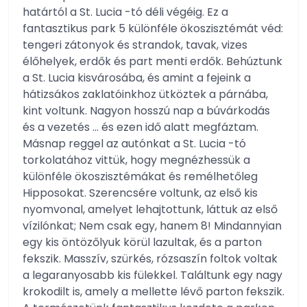
határtól a St. Lucia -tó déli végéig. Ez a
fantasztikus park 5 különféle ökoszisztémát véd:
tengeri zátonyok és strandok, tavak, vizes
élőhelyek, erdők és part menti erdők. Behúztunk
a St. Lucia kisvárosába, és amint a fejeink a
hátizsákos zaklatóinkhoz ütköztek a párnába,
kint voltunk. Nagyon hosszú nap a búvárkodás
és a vezetés … és ezen idő alatt megfáztam.
Másnap reggel az autónkat a St. Lucia -tó
torkolatához vittük, hogy megnézhessük a
különféle ökoszisztémákat és remélhetőleg
Hipposokat. Szerencsére voltunk, az első kis
nyomvonal, amelyet lehajtottunk, láttuk az első
vízilónkat; Nem csak egy, hanem 8! Mindannyian
egy kis öntözőlyuk körül lazultak, és a parton
fekszik. Masszív, szürkés, rózsaszín foltok voltak
a legaranyosabb kis fülekkel. Találtunk egy nagy
krokodilt is, amely a mellette lévő parton fekszik.