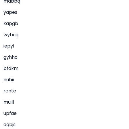
mdbbq
yapes
kapgb
wybuq
iepyi
gyhho
bfdkm
nubii
rcntc
muill
upfae
dqbjs