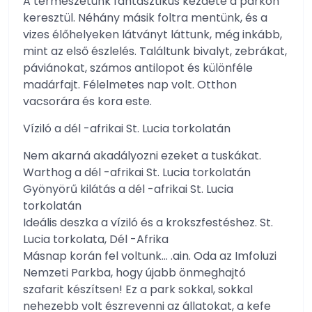
A természetünk fantasztikus kezdete a parkon
keresztül. Néhány másik foltra mentünk, és a
vizes élőhelyeken látványt láttunk, még inkább,
mint az első észlelés. Találtunk bivalyt, zebrákat,
páviánokat, számos antilopot és különféle
madárfajt. Félelmetes nap volt. Otthon
vacsorára és kora este.
Víziló a dél -afrikai St. Lucia torkolatán
Nem akarná akadályozni ezeket a tuskákat.
Warthog a dél -afrikai St. Lucia torkolatán
Gyönyörű kilátás a dél -afrikai St. Lucia
torkolatán
Ideális deszka a víziló és a krokszfestéshez. St.
Lucia torkolata, Dél -Afrika
Másnap korán fel voltunk… .ain. Oda az Imfoluzi
Nemzeti Parkba, hogy újabb önmeghajtó
szafarit készítsen! Ez a park sokkal, sokkal
nehezebb volt észrevenni az állatokat, a kefe