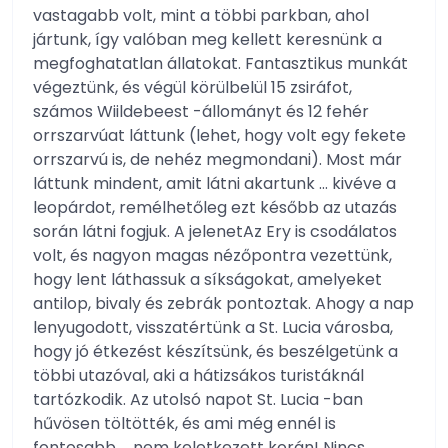
vastagabb volt, mint a többi parkban, ahol
jártunk, így valóban meg kellett keresnünk a
megfoghatatlan állatokat. Fantasztikus munkát
végeztünk, és végül körülbelül 15 zsiráfot,
számos Wiildebeest -állományt és 12 fehér
orrszarvúat láttunk (lehet, hogy volt egy fekete
orrszarvú is, de nehéz megmondani). Most már
láttunk mindent, amit látni akartunk … kivéve a
leopárdot, remélhetőleg ezt később az utazás
során látni fogjuk. A jelenetAz Ery is csodálatos
volt, és nagyon magas nézőpontra vezettünk,
hogy lent láthassuk a síkságokat, amelyeket
antilop, bivaly és zebrák pontoztak. Ahogy a nap
lenyugodott, visszatértünk a St. Lucia városba,
hogy jó étkezést készítsünk, és beszélgetünk a
többi utazóval, aki a hátizsákos turistáknál
tartózkodik. Az utolsó napot St. Lucia -ban
hűvösen töltötték, és ami még ennél is
fontosabb … nem keletkezett korán! Nincs