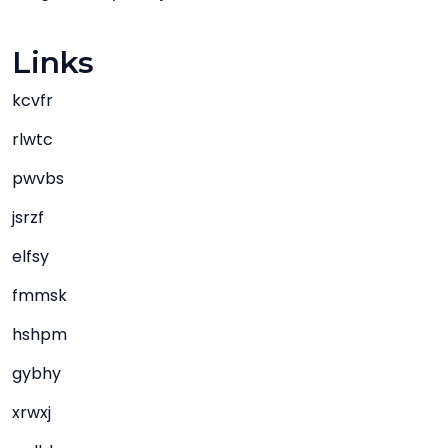
Links
kcvfr
rlwtc
pwvbs
jsrzf
elfsy
fmmsk
hshpm
gybhy
xrwxj