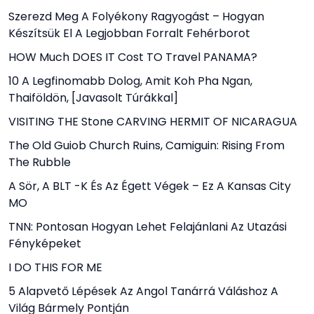
Szerezd Meg A Folyékony Ragyogást – Hogyan
Készítsük El A Legjobban Forralt Fehérborot
HOW Much DOES IT Cost TO Travel PANAMA?
10 A Legfinomabb Dolog, Amit Koh Pha Ngan,
Thaiföldön, [javasolt Túrákkal]
VISITING THE Stone CARVING HERMIT OF NICARAGUA
The Old Guiob Church Ruins, Camiguin: Rising From
The Rubble
A Sör, A BLT -k És Az Égett Végek – Ez A Kansas City
MO
TNN: Pontosan Hogyan Lehet Felajánlani Az Utazási
Fényképeket
I DO THIS FOR ME
5 Alapvető Lépések Az Angol Tanárrá Váláshoz A
Világ Bármely Pontján