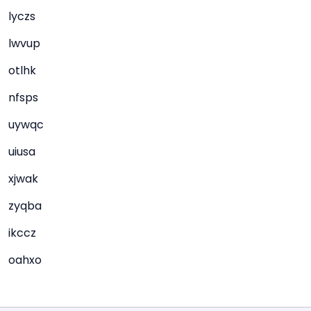
lyczs
lwvup
otlhk
nfsps
uywqc
uiusa
xjwak
zyqba
ikccz
oahxo