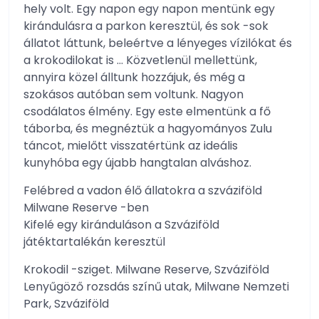
hely volt. Egy napon egy napon mentünk egy
kirándulásra a parkon keresztül, és sok -sok
állatot láttunk, beleértve a lényeges vízilókat és
a krokodilokat is … Közvetlenül mellettünk,
annyira közel álltunk hozzájuk, és még a
szokásos autóban sem voltunk. Nagyon
csodálatos élmény. Egy este elmentünk a fő
táborba, és megnéztük a hagyományos Zulu
táncot, mielőtt visszatértünk az ideális
kunyhóba egy újabb hangtalan alváshoz.
Felébred a vadon élő állatokra a szváziföld
Milwane Reserve -ben
Kifelé egy kiránduláson a Szváziföld
játéktartalékán keresztül
Krokodil -sziget. Milwane Reserve, Szváziföld
Lenyűgöző rozsdás színű utak, Milwane Nemzeti
Park, Szváziföld