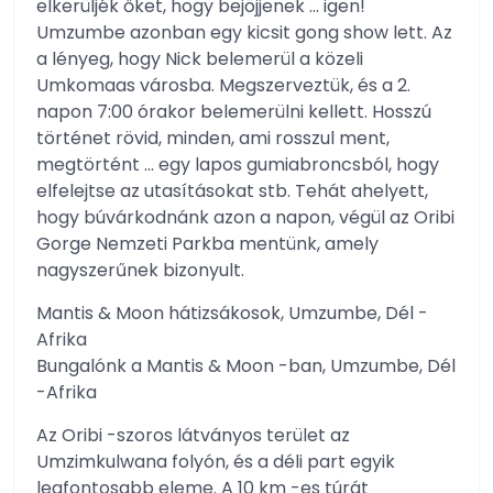
elkerüljék őket, hogy bejöjjenek … igen!
Umzumbe azonban egy kicsit gong show lett. Az
a lényeg, hogy Nick belemerül a közeli
Umkomaas városba. Megszerveztük, és a 2.
napon 7:00 órakor belemerülni kellett. Hosszú
történet rövid, minden, ami rosszul ment,
megtörtént … egy lapos gumiabroncsból, hogy
elfelejtse az utasításokat stb. Tehát ahelyett,
hogy búvárkodnánk azon a napon, végül az Oribi
Gorge Nemzeti Parkba mentünk, amely
nagyszerűnek bizonyult.
Mantis & Moon hátizsákosok, Umzumbe, Dél -
Afrika
Bungalónk a Mantis & Moon -ban, Umzumbe, Dél
-Afrika
Az Oribi -szoros látványos terület az
Umzimkulwana folyón, és a déli part egyik
legfontosabb eleme. A 10 km -es túrát