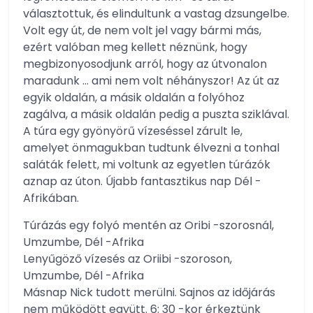
választottuk, és elindultunk a vastag dzsungelbe.
Volt egy út, de nem volt jel vagy bármi más,
ezért valóban meg kellett néznünk, hogy
megbizonyosodjunk arról, hogy az útvonalon
maradunk … ami nem volt néhányszor! Az út az
egyik oldalán, a másik oldalán a folyóhoz
zagálva, a másik oldalán pedig a puszta sziklával.
A túra egy gyönyörű vízeséssel zárult le,
amelyet önmagukban tudtunk élvezni a tonhal
saláták felett, mi voltunk az egyetlen túrázók
aznap az úton. Újabb fantasztikus nap Dél -
Afrikában.
Túrázás egy folyó mentén az Oribi -szorosnál,
Umzumbe, Dél -Afrika
Lenyűgöző vízesés az Oriibi -szoroson,
Umzumbe, Dél -Afrika
Másnap Nick tudott merülni. Sajnos az időjárás
nem működött együtt. 6: 30 -kor érkeztünk