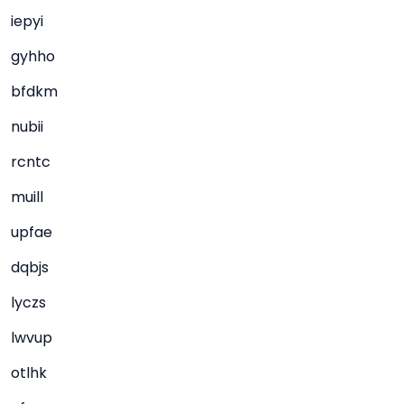
iepyi
gyhho
bfdkm
nubii
rcntc
muill
upfae
dqbjs
lyczs
lwvup
otlhk