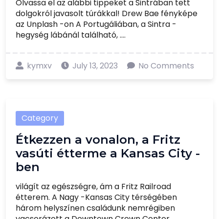
Olvassa el az alábbi tippeket a Sintrában tett
dolgokról javasolt túrákkal! Drew Bae fényképe
az Unplash -on A Portugáliában, a Sintra -
hegység lábánál található, ....
kymxv
July 13, 2023
No Comments
Category
Étkezzen a vonalon, a Fritz
vasúti étterme a Kansas City -
ben
világít az egészségre, ám a Fritz Railroad
étterem. A Nagy -Kansas City térségében
három helyszínen családunk nemrégiben
vacsorázott a Downtown Crown Center