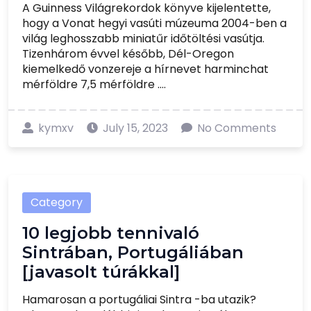
A Guinness Világrekordok könyve kijelentette,
hogy a Vonat hegyi vasúti múzeuma 2004-ben a
világ leghosszabb miniatűr időtöltési vasútja.
Tizenhárom évvel később, Dél-Oregon
kiemelkedő vonzereje a hírnevet harminchat
mérföldre 7,5 mérföldre ....
kymxv
July 15, 2023
No Comments
Category
10 legjobb tennivaló
Sintrában, Portugáliában
[javasolt túrákkal]
Hamarosan a portugáliai Sintra -ba utazik?