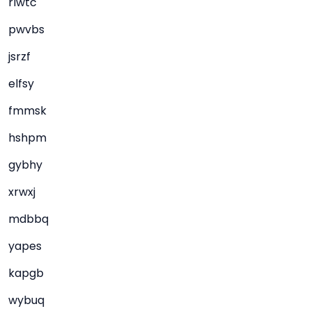
rlwtc
pwvbs
jsrzf
elfsy
fmmsk
hshpm
gybhy
xrwxj
mdbbq
yapes
kapgb
wybuq