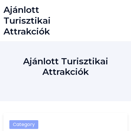
Skip
Ajánlott
to
content
Turisztikai
Attrakciók
Ajánlott Turisztikai
Attrakciók
Category