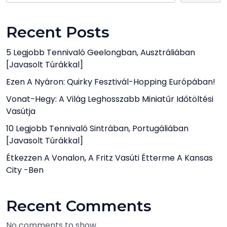
Recent Posts
5 Legjobb Tennivaló Geelongban, Ausztráliában
[javasolt Túrákkal]
Ezen A Nyáron: Quirky Fesztivál-Hopping Európában!
Vonat-Hegy: A Világ Leghosszabb Miniatűr Időtöltési
Vasútja
10 Legjobb Tennivaló Sintrában, Portugáliában
[javasolt Túrákkal]
Étkezzen A Vonalon, A Fritz Vasúti Étterme A Kansas
City -ben
Recent Comments
No comments to show.