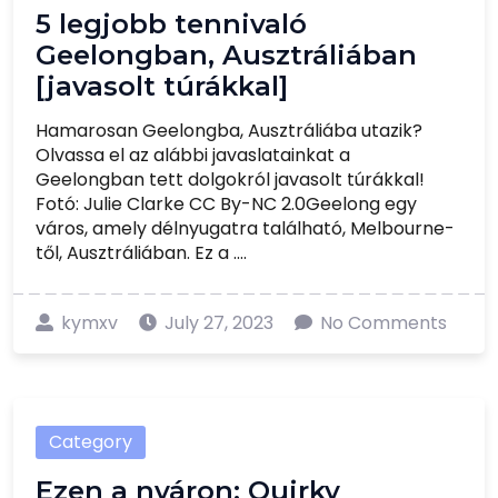
5 legjobb tennivaló
Geelongban, Ausztráliában
[javasolt túrákkal]
Hamarosan Geelongba, Ausztráliába utazik?
Olvassa el az alábbi javaslatainkat a
Geelongban tett dolgokról javasolt túrákkal!
Fotó: Julie Clarke CC By-NC 2.0Geelong egy
város, amely délnyugatra található, Melbourne-
től, Ausztráliában. Ez a ....
kymxv
July 27, 2023
No Comments
Category
Ezen a nyáron: Quirky