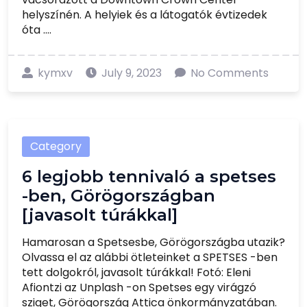
helyszínén. A helyiek és a látogatók évtizedek
óta ....
kymxv
July 9, 2023
No Comments
Category
6 legjobb tennivaló a spetses
-ben, Görögországban
[javasolt túrákkal]
Hamarosan a Spetsesbe, Görögországba utazik?
Olvassa el az alábbi ötleteinket a SPETSES -ben
tett dolgokról, javasolt túrákkal! Fotó: Eleni
Afiontzi az Unplash -on Spetses egy virágzó
sziget, Görögország Attica önkormányzatában.