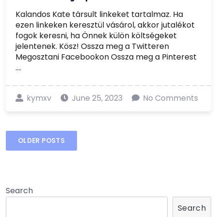
Kalandos Kate társult linkeket tartalmaz. Ha
ezen linkeken keresztül vásárol, akkor jutalékot
fogok keresni, ha Önnek külön költségeket
jelentenek. Kösz! Ossza meg a Twitteren
Megosztani Facebookon Ossza meg a Pinterest
....
kymxv
June 25, 2023
No Comments
Posts
OLDER POSTS
navigation
Search
Search