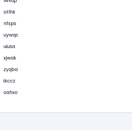
lwvup
otlhk
nfsps
uywqc
uiusa
xjwak
zyqba
ikccz
oahxo