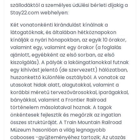
szállodáktól a személyes üdülési bérleti díjakig a
Stay22.com webhelyen:
Két vonatonkénti kirándulást kínálnak a
látogatóknak, és általában hétköznapokon
kínálják a nyári hónapokban, az egyik 10 órakor,
valamint egy, valamint egy órakor (a foglalás
ajánlott, egyébként az első sorban, az első
kiszolgálás). A pályák a lakóingatlanokkal futnak
egy kihívást jelentő (de szervezett) hálózatban,
huszonkettő különféle osztályból. A vonatok az
utasokat hidak alatt, alagutakkal, valamint a
korábbi méretű tervezővárosokkal, iparágakkal,
bányákkal, valamint a Frontier Railroad
történelem másolataival hoznak. A tagok
önkéntesek fejlesztik és megőrzik az ingatlan
összes struktúráját. A Train Mountain Railroad
Múzeum hasonlóan a világ legnagyobb
cabooses -gyűjteményéhez tartozik; Az utazás