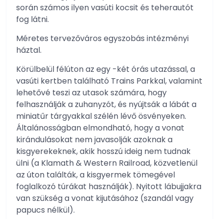
során számos ilyen vasúti kocsit és teherautót
fog látni.
Méretes tervezőváros egyszobás intézményi
háztal.
Körülbelül félúton az egy -két órás utazással, a
vasúti kertben található Trains Parkkal, valamint
lehetővé teszi az utasok számára, hogy
felhasználják a zuhanyzót, és nyújtsák a lábát a
miniatűr tárgyakkal szélén lévő ösvényeken.
Általánosságban elmondható, hogy a vonat
kirándulásokat nem javasolják azoknak a
kisgyerekeknek, akik hosszú ideig nem tudnak
ülni (a Klamath & Western Railroad, közvetlenül
az úton találták, a kisgyermek tömegével
foglalkozó túrákat használják). Nyitott lábujjakra
van szükség a vonat kijutásához (szandál vagy
papucs nélkül).