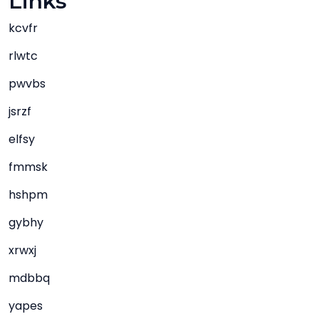
Links
kcvfr
rlwtc
pwvbs
jsrzf
elfsy
fmmsk
hshpm
gybhy
xrwxj
mdbbq
yapes