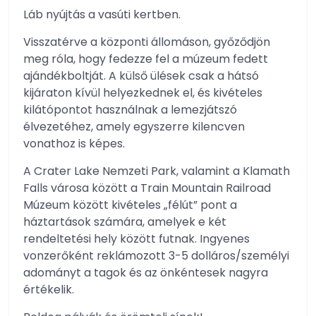
Láb nyújtás a vasúti kertben.
Visszatérve a központi állomáson, győződjön
meg róla, hogy fedezze fel a múzeum fedett
ajándékboltját. A külső ülések csak a hátsó
kijáraton kívül helyezkednek el, és kivételes
kilátópontot használnak a lemezjátszó
élvezetéhez, amely egyszerre kilencven
vonathoz is képes.
A Crater Lake Nemzeti Park, valamint a Klamath
Falls városa között a Train Mountain Railroad
Múzeum között kivételes „félút” pont a
háztartások számára, amelyek e két
rendeltetési hely között futnak. Ingyenes
vonzerőként reklámozott 3-5 dolláros/személyi
adományt a tagok és az önkéntesek nagyra
értékelik.