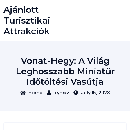
Skip
Ajánlott
to
content
Turisztikai
Attrakciók
Vonat-Hegy: A Világ
Leghosszabb Miniatűr
Időtöltési Vasútja
Home
kymxv
July 15, 2023