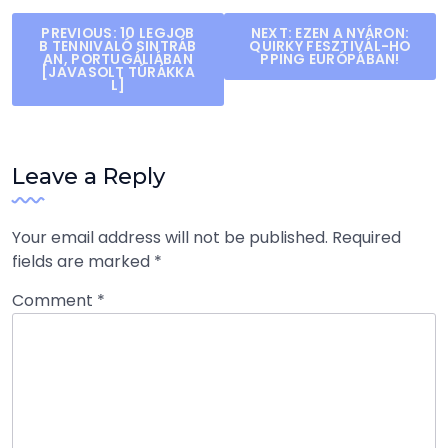
Post
PREVIOUS:
10 LEGJOB
NEXT:
EZEN A NYÁRON:
B TENNIVALÓ SINTRÁB
QUIRKY FESZTIVÁL-HO
navigation
AN, PORTUGÁLIÁBAN
PPING EURÓPÁBAN!
[JAVASOLT TÚRÁKKA
L]
Leave a Reply
Your email address will not be published.
Required
fields are marked
*
Comment
*