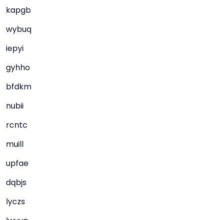
kapgb
wybuq
iepyi
gyhho
bfdkm
nubii
rcntc
muill
upfae
dqbjs
lyczs