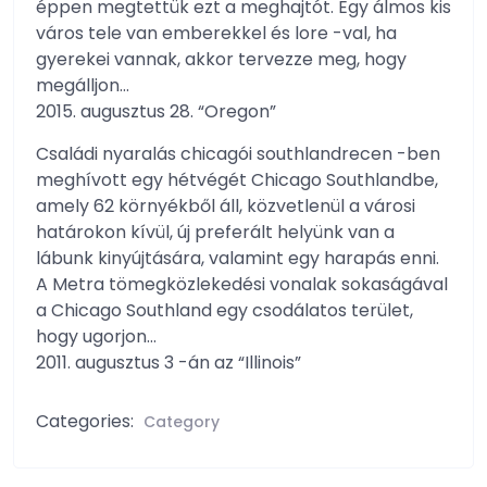
éppen megtettük ezt a meghajtót. Egy álmos kis
város tele van emberekkel és lore -val, ha
gyerekei vannak, akkor tervezze meg, hogy
megálljon…
2015. augusztus 28. “Oregon”
Családi nyaralás chicagói southlandrecen -ben
meghívott egy hétvégét Chicago Southlandbe,
amely 62 környékből áll, közvetlenül a városi
határokon kívül, új preferált helyünk van a
lábunk kinyújtására, valamint egy harapás enni.
A Metra tömegközlekedési vonalak sokaságával
a Chicago Southland egy csodálatos terület,
hogy ugorjon…
2011. augusztus 3 -án az “Illinois”
Categories:
Category