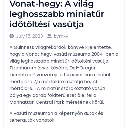
Vonat-hegy: A világ
leghosszabb miniatűr
időtöltési vasútja
July 15, 2023
kymxv
A Guinness Világrekordok könyve kijelentette,
hogy a Vonat hegyi vasúti múzeuma 2004-ben a
világ leghosszabb miniatűr időtöltési vasútja.
Tizenhárom évvel később, Dél-Oregon
kiemelkedő vonzereje a hírnevet harminchat
mérföldre 7,5 mérföldre mutatja be, 7,5
mérföldre. -A miniatűr szórakoztató vasúti
pálya egy darab földterületet ölel fel a
Manhattan Central Park méretének körül.
A vasúti múzeumon a képernyőn autók és
teherautók vonatok.