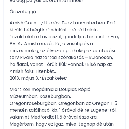
Boldog pályák és örömteli sínek!
Összefüggő
Amish Country Utazási Terv Lancasterben, Paif.
Kiváló hétvégi kirándulást próbál találni
északkeletre tavasszal, gondoljon Lancaster -re,
PA. Az Amish országtól, a vasútig és a
múzeumokig, az élvezeti parkokig ez az utazási
terv kiváló háztartási szórakozás – különösen,
ha fiatal, vonat -őrült fiúk vannak! Első nap az
Amish falu: Tizenkét…
2013. május 3. “Északkelet”
Miért kell megállnia a Douglas Régió
Múzeumban, Roseburgban,
Oregonroseburgban, Oregonban az Oregon I-5
mentén található, kb. 1 órával délre Eugene-től,
valamint Medfordtól 1,5 órával északra.
Megértem, hogy ez igaz, mivel tegnap délután