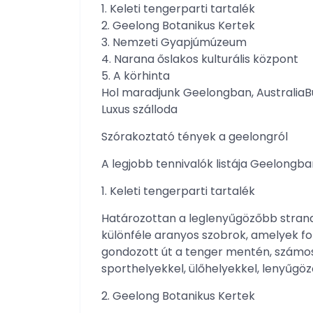
1. Keleti tengerparti tartalék
2. Geelong Botanikus Kertek
3. Nemzeti Gyapjúmúzeum
4. Narana őslakos kulturális központ
5. A körhinta
Hol maradjunk Geelongban, Australia
Luxus szálloda
Szórakoztató tények a geelongról
A legjobb tennivalók listája Geelongba
1. Keleti tengerparti tartalék
Határozottan a leglenyűgözőbb stran
különféle aranyos szobrok, amelyek fo
gondozott út a tenger mentén, számos
sporthelyekkel, ülőhelyekkel, lenyűgö
2. Geelong Botanikus Kertek