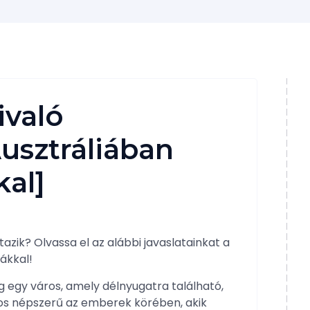
ivaló
usztráliában
kal]
zik? Olvassa el az alábbi javaslatainkat a
ákkal!
g egy város, amely délnyugatra található,
ros népszerű az emberek körében, akik