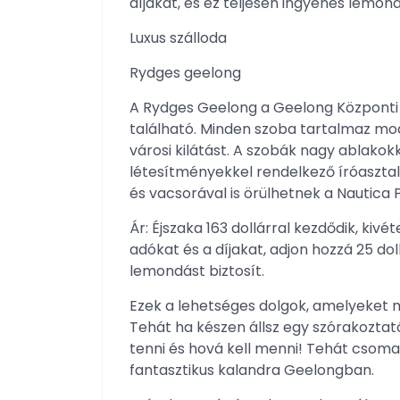
díjakat, és ez teljesen ingyenes lemond
Luxus szálloda
Rydges geelong
A Rydges Geelong a Geelong Központi
található. Minden szoba tartalmaz mod
városi kilátást. A szobák nagy ablakok
létesítményekkel rendelkező íróaszt
és vacsorával is örülhetnek a Nautica 
Ár: Éjszaka 163 dollárral kezdődik, ki
adókat és a díjakat, adjon hozzá 25 dol
lemondást biztosít.
Ezek a lehetséges dolgok, amelyeket 
Tehát ha készen állsz egy szórakoztató
tenni és hová kell menni! Tehát csomag
fantasztikus kalandra Geelongban.