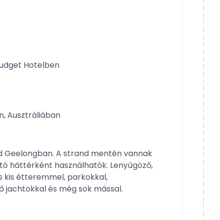
Budget Hotelben
n, Ausztráliában
d Geelongban. A strand mentén vannak
tó háttérként használhatók. Lenyűgöző,
 kis étteremmel, parkokkal,
ző jachtokkal és még sok mással.