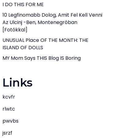
I DO THIS FOR ME
10 Legfinomabb Dolog, Amit Fel Kell Venni
Az Ulcinj -ben, Montenegróban
[fotókkal]
UNUSUAL Place OF THE MONTH: THE
ISLAND OF DOLLS
MY Mom Says THIS Blog IS Boring
Links
kcvfr
rlwtc
pwvbs
jsrzf