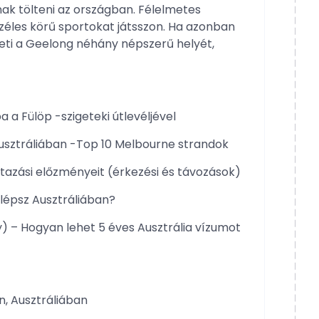
nak tölteni az országban. Félelmetes
zéles körű sportokat játsszon. Ha azonban
eti a Geelong néhány népszerű helyét,
 a Fülöp -szigeteki útlevéljével
usztráliában -Top 10 Melbourne strandok
tazási előzményeit (érkezési és távozások)
úllépsz Ausztráliában?
y) – Hogyan lehet 5 éves Ausztrália vízumot
n, Ausztráliában