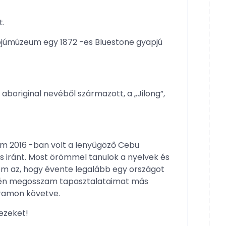
t.
júmúzeum egy 1872 -es Bluestone gyapjú
aboriginal nevéből származott, a „Jilong”,
om 2016 -ban volt a lenyűgöző Cebu
s iránt. Most örömmel tanulok a nyelvek és
om az, hogy évente legalább egy országot
évén megosszam tapasztalataimat más
gramon követve.
ezeket!