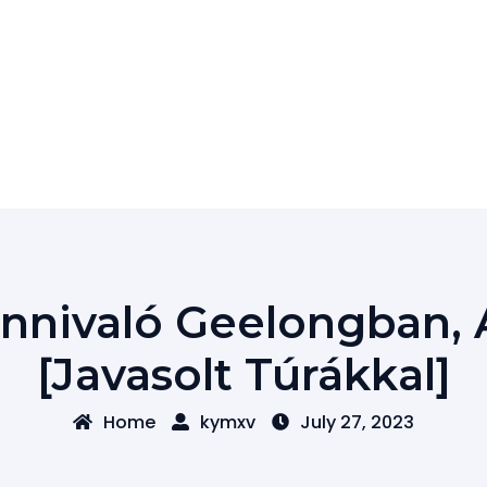
nnivaló Geelongban, 
[javasolt Túrákkal]
Home
kymxv
July 27, 2023