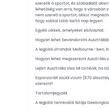
szeretik a sportot, és szabadidőt akar
lehetőség van arra, hogy a városban s
nem szereti a sportot, akkor megnézh
hogy sokkal több lazító nap legyen.
Egyéb cikkek, amelyeket elolvashat:
Hogyan lehet bevándorolni Ausztráliába
A legjobb strandok Melbourne -ben, A
Hogyan lehet megszerezni Ausztrália u
Lejárt Ausztrália Visa: Mi történik, ha t
Szponzorált szülői vízum (870 alosztál
szerezni?
Tartalomjegyzék
A legjobb tennivalók listája Geelongba