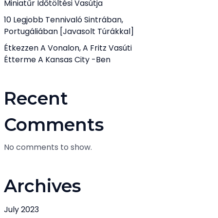
Miniatűr Időtöltési Vasútja
10 Legjobb Tennivaló Sintrában,
Portugáliában [javasolt Túrákkal]
Étkezzen A Vonalon, A Fritz Vasúti
Étterme A Kansas City -ben
Recent
Comments
No comments to show.
Archives
July 2023