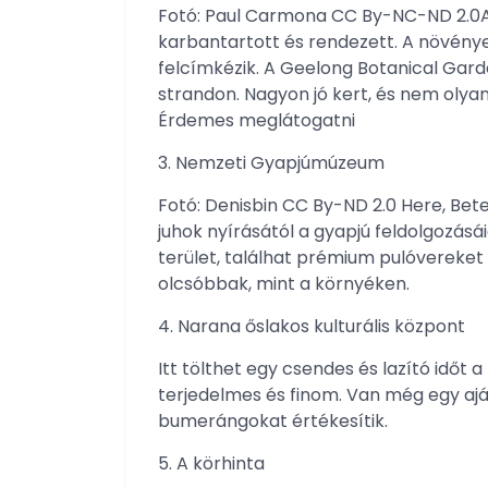
Fotó: Paul Carmona CC By-NC-ND 2.0A 
karbantartott és rendezett. A növénye
felcímkézik. A Geelong Botanical Gard
strandon. Nagyon jó kert, és nem olya
Érdemes meglátogatni
3. Nemzeti Gyapjúmúzeum
Fotó: Denisbin CC By-ND 2.0 Here, Betek
juhok nyírásától a gyapjú feldolgozásái
terület, találhat prémium pulóvereke
olcsóbbak, mint a környéken.
4. Narana őslakos kulturális központ
Itt tölthet egy csendes és lazító időt 
terjedelmes és finom. Van még egy aján
bumerángokat értékesítik.
5. A körhinta