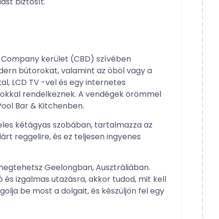
ást biztosít.
 Company kerület (CBD) szívében
ern bútorokat, valamint az öböl vagy a
kal, LCD TV -vel és egy internetes
alokkal rendelkeznek. A vendégek örömmel
Pool Bar & Kitchenben.
vételes kétágyas szobában, tartalmazza az
lárt reggelire, és ez teljesen ingyenes
megtehetsz Geelongban, Ausztráliában.
 és izgalmas utazásra, akkor tudod, mit kell
olja be most a dolgait, és készüljön fel egy