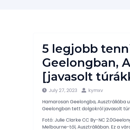
5 legjobb tenn
Geelongban, A
[javasolt túrák
July 27, 2023
kymxv
Hamarosan Geelongba, Ausztráliába uta
Geelongban tett dolgokról javasolt túr
Fotó: Julie Clarke CC By-NC 2.0Geelon
Melbourne-től, Ausztráliában. Ez a vá