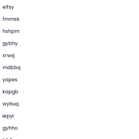
elfsy
fmmsk
hshpm
gybhy
xrwxj
mdbbq
yapes
kapgb
wybuq
iepyi
gyhho