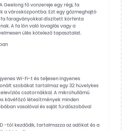
Geelong fő vonzereje egy régi, fa
ek a városközpontba. Ezt egy gőzmeghajtó
 fa faragványokkal díszített körhinta
ak. A fa lón való lovaglás vagy a
elmesen ülés kötelező tapasztalat.
ában
ngyenes Wi-Fi-t és teljesen ingyenes
cionált szobákat tartalmaz egy 32 hüvelykes
televíziós csatornákkal. A mikrohullámú
 és kávéfőző létesítmények minden
bában vasalóval és saját fürdőszobával
 -tól kezdődik, tartalmazza az adókat és a