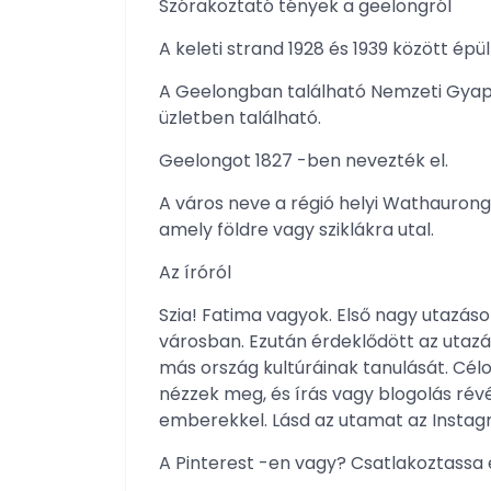
Szórakoztató tények a geelongról
A keleti strand 1928 és 1939 között épül
A Geelongban található Nemzeti Gyap
üzletben található.
Geelongot 1827 -ben nevezték el.
A város neve a régió helyi Wathaurong 
amely földre vagy sziklákra utal.
Az íróról
Szia! Fatima vagyok. Első nagy utazás
városban. Ezután érdeklődött az utazá
más ország kultúráinak tanulását. Cél
nézzek meg, és írás vagy blogolás r
emberekkel. Lásd az utamat az Insta
A Pinterest -en vagy? Csatlakoztassa 