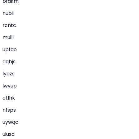
bfdkm
nubii
rcntc
muill
upfae
dqbjs
lyczs
lwvup
otlhk
nfsps
uywqc
uiusa