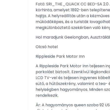
Fotó: SRI_THE_QUACK CC BED-SA 2.0 A 
körhinta, amelyet 1892-ben telepíten
hajtja. A helyreállítás után a kézműves
működőképes, és a turisták lovagolhatn
megkülönböztető szekérben való kény
Hol maradjunk Geelongban, Ausztráli
Olcsó hotel
Rippleside Park Motor Inn
A Rippleside Park Motor Inn teljesen i
parkolást biztosít. Ezenkívül légkondi
LCD TV-vel és teljesen ingyenes kábel
sütő, a hűtőszekrény, valamint a tea-
helyiségben hagyományos. Minden szo
rendelkezik.
Ár: A hagyományos queen szoba 92 USD