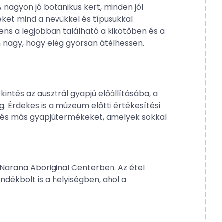
nagyon jó botanikus kert, minden jól
ket mind a nevükkel és típusukkal
ens a legjobban található a kikötőben és a
n nagy, hogy elég gyorsan átélhessen.
intés az ausztrál gyapjú előállításába, a
g. Érdekes is a múzeum előtti értékesítési
t és más gyapjútermékeket, amelyek sokkal
a Narana Aboriginal Centerben. Az étel
dékbolt is a helyiségben, ahol a