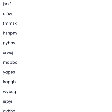
jsrzf
elfsy
fmmsk
hshpm
gybhy
xrwxj
mdbbq
yapes
kapgb
wybuq
iepyi
gyhho