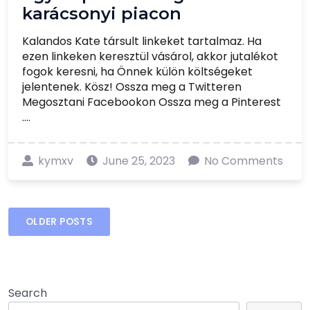
karácsonyi piacon
Kalandos Kate társult linkeket tartalmaz. Ha
ezen linkeken keresztül vásárol, akkor jutalékot
fogok keresni, ha Önnek külön költségeket
jelentenek. Kösz! Ossza meg a Twitteren
Megosztani Facebookon Ossza meg a Pinterest
....
kymxv
June 25, 2023
No Comments
Posts
OLDER POSTS
navigation
Search