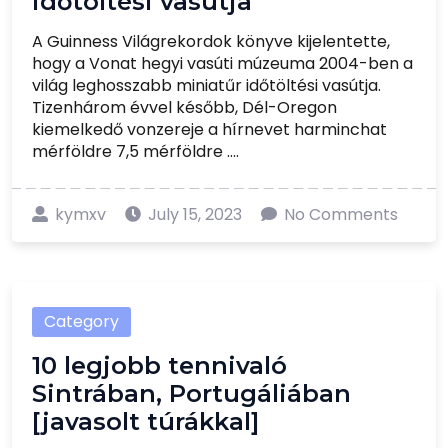
időtöltési vasútja
A Guinness Világrekordok könyve kijelentette,
hogy a Vonat hegyi vasúti múzeuma 2004-ben a
világ leghosszabb miniatűr időtöltési vasútja.
Tizenhárom évvel később, Dél-Oregon
kiemelkedő vonzereje a hírnevet harminchat
mérföldre 7,5 mérföldre ....
kymxv
July 15, 2023
No Comments
Category
10 legjobb tennivaló
Sintrában, Portugáliában
[javasolt túrákkal]