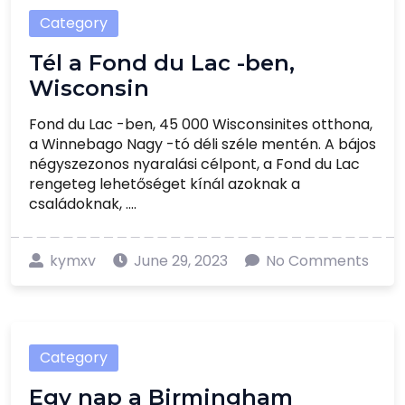
Category
Tél a Fond du Lac -ben,
Wisconsin
Fond du Lac -ben, 45 000 Wisconsinites otthona,
a Winnebago Nagy -tó déli széle mentén. A bájos
négyszezonos nyaralási célpont, a Fond du Lac
rengeteg lehetőséget kínál azoknak a
családoknak, ....
kymxv
June 29, 2023
No Comments
Category
Egy nap a Birmingham