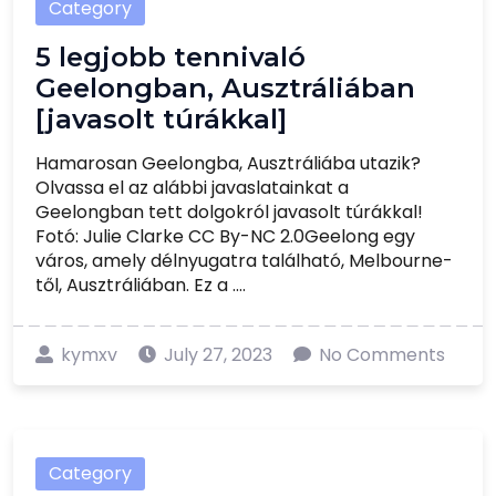
Category
5 legjobb tennivaló
Geelongban, Ausztráliában
[javasolt túrákkal]
Hamarosan Geelongba, Ausztráliába utazik?
Olvassa el az alábbi javaslatainkat a
Geelongban tett dolgokról javasolt túrákkal!
Fotó: Julie Clarke CC By-NC 2.0Geelong egy
város, amely délnyugatra található, Melbourne-
től, Ausztráliában. Ez a ....
kymxv
July 27, 2023
No Comments
Category