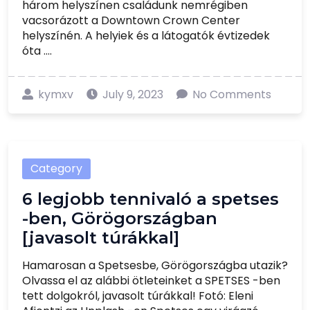
három helyszínen családunk nemrégiben
vacsorázott a Downtown Crown Center
helyszínén. A helyiek és a látogatók évtizedek
óta ....
kymxv
July 9, 2023
No Comments
Category
6 legjobb tennivaló a spetses
-ben, Görögországban
[javasolt túrákkal]
Hamarosan a Spetsesbe, Görögországba utazik?
Olvassa el az alábbi ötleteinket a SPETSES -ben
tett dolgokról, javasolt túrákkal! Fotó: Eleni