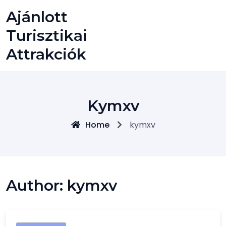
Skip
Ajánlott
to
content
Turisztikai
Attrakciók
Kymxv
Home
kymxv
Author:
kymxv