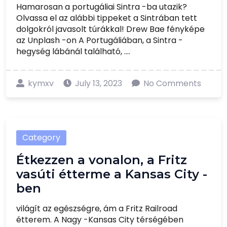
Hamarosan a portugáliai Sintra -ba utazik?
Olvassa el az alábbi tippeket a Sintrában tett
dolgokról javasolt túrákkal! Drew Bae fényképe
az Unplash -on A Portugáliában, a Sintra -
hegység lábánál található, ....
kymxv
July 13, 2023
No Comments
Category
Étkezzen a vonalon, a Fritz
vasúti étterme a Kansas City -
ben
világít az egészségre, ám a Fritz Railroad
étterem. A Nagy -Kansas City térségében