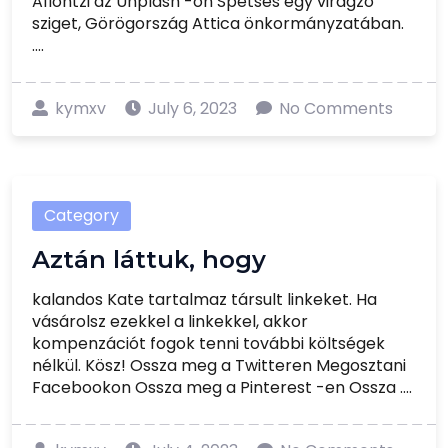
Afiontzi az Unplash -on Spetses egy virágzó
sziget, Görögország Attica önkormányzatában.
....
kymxv
July 6, 2023
No Comments
Category
Aztán láttuk, hogy
kalandos Kate tartalmaz társult linkeket. Ha
vásárolsz ezekkel a linkekkel, akkor
kompenzációt fogok tenni további költségek
nélkül. Kösz! Ossza meg a Twitteren Megosztani
Facebookon Ossza meg a Pinterest -en Ossza ....