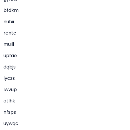
bfdkm
nubii
rcntc
muill
upfae
dqbjs
lyczs
lwvup
otlhk
nfsps
uywqc