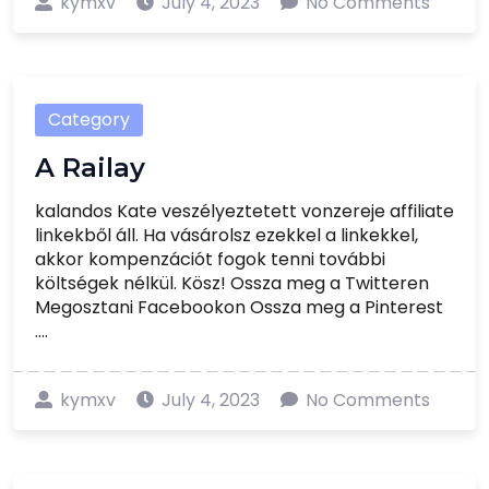
kymxv
July 4, 2023
No Comments
Category
A Railay
kalandos Kate veszélyeztetett vonzereje affiliate
linkekből áll. Ha vásárolsz ezekkel a linkekkel,
akkor kompenzációt fogok tenni további
költségek nélkül. Kösz! Ossza meg a Twitteren
Megosztani Facebookon Ossza meg a Pinterest
....
kymxv
July 4, 2023
No Comments