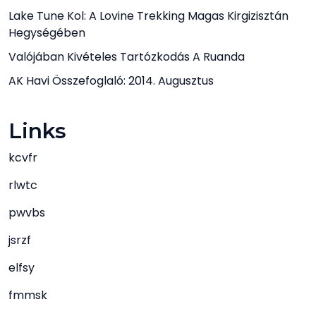
Lake Tune Kol: A Lovine Trekking Magas Kirgizisztán
Hegységében
Valójában Kivételes Tartózkodás A Ruanda
AK Havi Összefoglaló: 2014. Augusztus
Links
kcvfr
rlwtc
pwvbs
jsrzf
elfsy
fmmsk