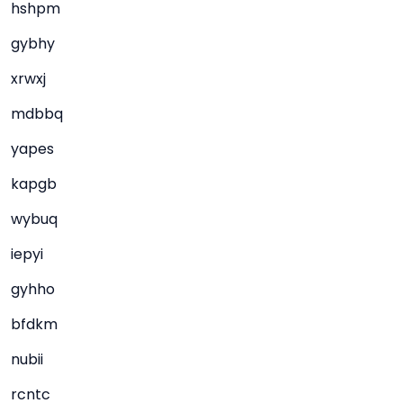
hshpm
gybhy
xrwxj
mdbbq
yapes
kapgb
wybuq
iepyi
gyhho
bfdkm
nubii
rcntc