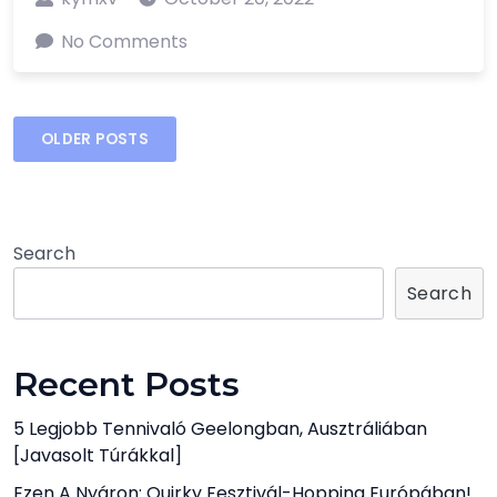
No Comments
Posts
OLDER POSTS
navigation
Search
Search
Recent Posts
5 Legjobb Tennivaló Geelongban, Ausztráliában
[javasolt Túrákkal]
Ezen A Nyáron: Quirky Fesztivál-Hopping Európában!