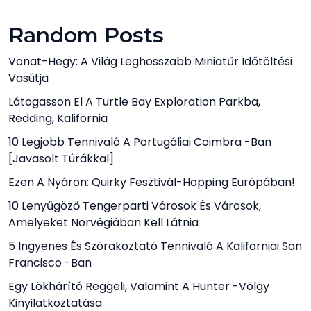
Random Posts
Vonat-Hegy: A Világ Leghosszabb Miniatűr Időtöltési
Vasútja
Látogasson El A Turtle Bay Exploration Parkba,
Redding, Kalifornia
10 Legjobb Tennivaló A Portugáliai Coimbra -ban
[javasolt Túrákkal]
Ezen A Nyáron: Quirky Fesztivál-Hopping Európában!
10 Lenyűgöző Tengerparti Városok És Városok,
Amelyeket Norvégiában Kell Látnia
5 Ingyenes És Szórakoztató Tennivaló A Kaliforniai San
Francisco -ban
Egy Lökhárító Reggeli, Valamint A Hunter -völgy
Kinyilatkoztatása