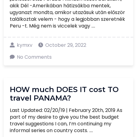
akik Dél -Amerikában hátizsákba mentek,
ugyanazt mondta, amikor utazásuk után először
találkoztak velem - hogy a legjobban szeretnék
Peru -t. Még nem is viccelek vagy ....
kymxv
October 29, 2022
No Comments
HOW much DOES IT cost TO
travel PANAMA?
Last Updated: 02/20/19 | February 20th, 2019 As
part of my desire to give you the best budget
travel suggestions I can, I’m continuing my
informal series on country costs. ....