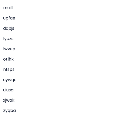
muill
upfae
dqbjs
lyczs
lwvup
otlhk
nfsps
uywqc
uiusa
xjwak
zyqba