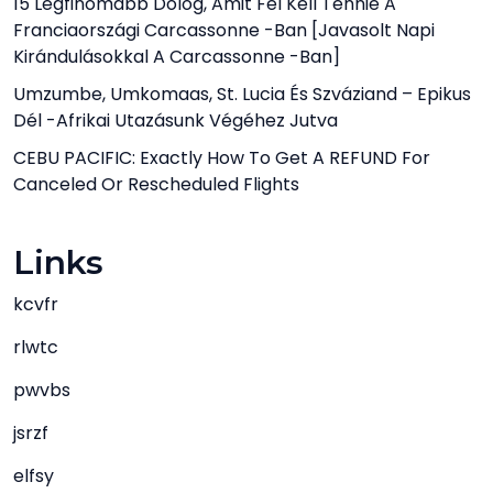
15 Legfinomabb Dolog, Amit Fel Kell Tennie A
Franciaországi Carcassonne -ban [javasolt Napi
Kirándulásokkal A Carcassonne -ban]
Umzumbe, Umkomaas, St. Lucia És Szváziand – Epikus
Dél -afrikai Utazásunk Végéhez Jutva
CEBU PACIFIC: Exactly How To Get A REFUND For
Canceled Or Rescheduled Flights
Links
kcvfr
rlwtc
pwvbs
jsrzf
elfsy