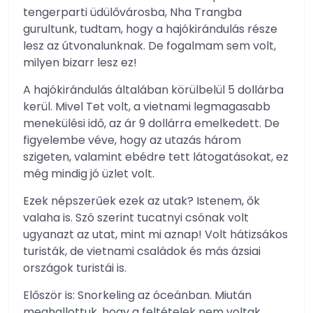
tengerparti üdülővárosba, Nha Trangba
gurultunk, tudtam, hogy a hajókirándulás része
lesz az útvonalunknak. De fogalmam sem volt,
milyen bizarr lesz ez!
A hajókirándulás általában körülbelül 5 dollárba
kerül. Mivel Tet volt, a vietnami legmagasabb
menekülési idő, az ár 9 dollárra emelkedett. De
figyelembe véve, hogy az utazás három
szigeten, valamint ebédre tett látogatásokat, ez
még mindig jó üzlet volt.
Ezek népszerűek ezek az utak? Istenem, ők
valaha is. Szó szerint tucatnyi csónak volt
ugyanazt az utat, mint mi aznap! Volt hátizsákos
turisták, de vietnami családok és más ázsiai
országok turistái is.
Először is: Snorkeling az óceánban. Miután
meghallottuk, hogy a feltételek nem voltak