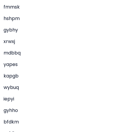
fmmsk
hshpm
gybhy
xrwxj
mdbbq
yapes
kapgb
wybuq
iepyi
gyhho
bfdkm