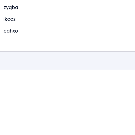
zyqba
ikccz
oahxo