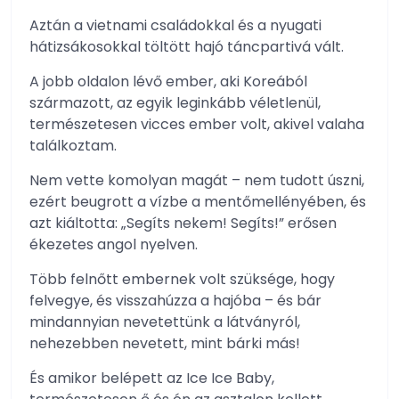
Aztán a vietnami családokkal és a nyugati
hátizsákosokkal töltött hajó táncpartivá vált.
A jobb oldalon lévő ember, aki Koreából
származott, az egyik leginkább véletlenül,
természetesen vicces ember volt, akivel valaha
találkoztam.
Nem vette komolyan magát – nem tudott úszni,
ezért beugrott a vízbe a mentőmellényében, és
azt kiáltotta: „Segíts nekem! Segíts!” erősen
ékezetes angol nyelven.
Több felnőtt embernek volt szüksége, hogy
felvegye, és visszahúzza a hajóba – és bár
mindannyian nevetettünk a látványról,
nehezebben nevetett, mint bárki más!
És amikor belépett az Ice Ice Baby,