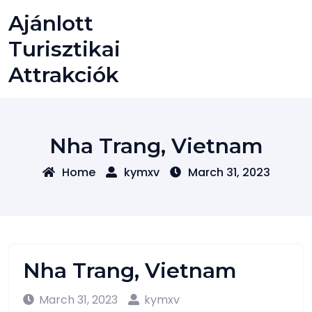
Skip
Ajánlott
to
content
Turisztikai
Attrakciók
Nha Trang, Vietnam
Home
kymxv
March 31, 2023
Nha Trang, Vietnam
March 31, 2023
kymxv