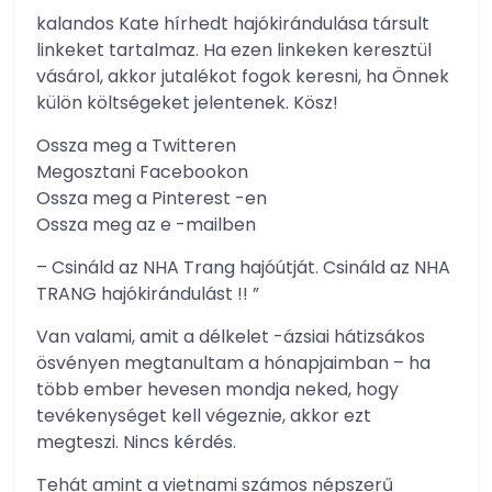
kalandos Kate hírhedt hajókirándulása társult
linkeket tartalmaz. Ha ezen linkeken keresztül
vásárol, akkor jutalékot fogok keresni, ha Önnek
külön költségeket jelentenek. Kösz!
Ossza meg a Twitteren
Megosztani Facebookon
Ossza meg a Pinterest -en
Ossza meg az e -mailben
– Csináld az NHA ​​Trang hajóútját. Csináld az NHA ​​
TRANG hajókirándulást !! ”
Van valami, amit a délkelet -ázsiai hátizsákos
ösvényen megtanultam a hónapjaimban – ha
több ember hevesen mondja neked, hogy
tevékenységet kell végeznie, akkor ezt
megteszi. Nincs kérdés.
Tehát amint a vietnami számos népszerű