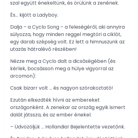
szal együtt énekeltünk, és örülünk a zenének.
És… kijött a Ladyboy.
Dalja – a Cyclo Song – a feleségéről, aki annyira
súlyozza, hogy minden reggel megtöri a ciklót,
egy darab szépség volt. Ez lett a himnuszunk az
utazás hátralévő részében!
Nézze meg a Cyclo dalt a dicsőségében (és
kérlek, bocsásson meg a hülye vigyorral az
arcomon):
Csak bizarr volt … és nagyon szórakoztató!
Ezután elkezdték hívni az embereket
országonként. A zenekar az ország egyik ismert
dalát játssza, és az ember énekel.
– Üdvözöljük … Hollandia! Bejelentette vezetőnk.