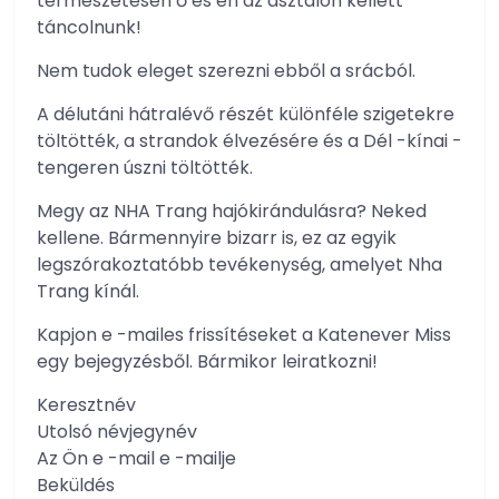
természetesen ő és én az asztalon kellett
táncolnunk!
Nem tudok eleget szerezni ebből a srácból.
A délutáni hátralévő részét különféle szigetekre
töltötték, a strandok élvezésére és a Dél -kínai -
tengeren úszni töltötték.
Megy az NHA ​​Trang hajókirándulásra? Neked
kellene. Bármennyire bizarr is, ez az egyik
legszórakoztatóbb tevékenység, amelyet Nha
Trang kínál.
Kapjon e -mailes frissítéseket a Katenever Miss
egy bejegyzésből. Bármikor leiratkozni!
Keresztnév
Utolsó névjegynév
Az Ön e -mail e -mailje
Beküldés