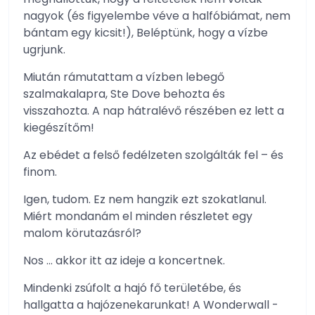
nagyok (és figyelembe véve a halfóbiámat, nem
bántam egy kicsit!), Beléptünk, hogy a vízbe
ugrjunk.
Miután rámutattam a vízben lebegő
szalmakalapra, Ste Dove behozta és
visszahozta. A nap hátralévő részében ez lett a
kiegészítőm!
Az ebédet a felső fedélzeten szolgálták fel – és
finom.
Igen, tudom. Ez nem hangzik ezt szokatlanul.
Miért mondanám el minden részletet egy
malom körutazásról?
Nos … akkor itt az ideje a koncertnek.
Mindenki zsúfolt a hajó fő területébe, és
hallgatta a hajózenekarunkat! A Wonderwall -