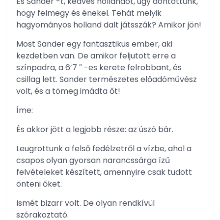
És Sander -t, kedves hollandot, úgy döntöttünk,
hogy felmegy és énekel. Tehát melyik
hagyományos holland dalt játsszák? Amikor jön!
Most Sander egy fantasztikus ember, aki
kezdetben van. De amikor feljutott erre a
színpadra, a 6’7 ″ -es kerete felrobbant, és
csillag lett. Sander természetes előadóművész
volt, és a tömeg imádta őt!
Íme:
És akkor jött a legjobb része: az úszó bár.
Leugrottunk a felső fedélzetről a vízbe, ahol a
csapos olyan gyorsan narancssárga ízű
felvételeket készített, amennyire csak tudott
önteni őket.
Ismét bizarr volt. De olyan rendkívül
szórakoztató.