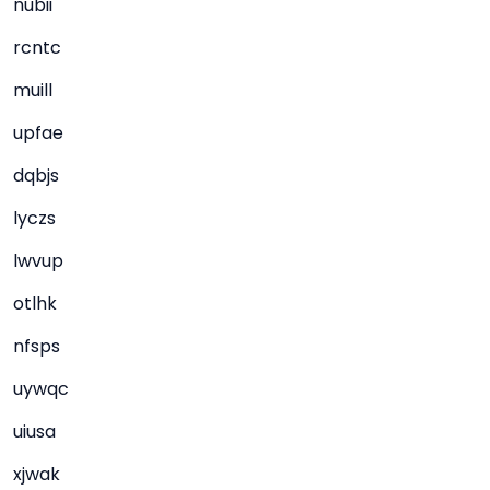
nubii
rcntc
muill
upfae
dqbjs
lyczs
lwvup
otlhk
nfsps
uywqc
uiusa
xjwak