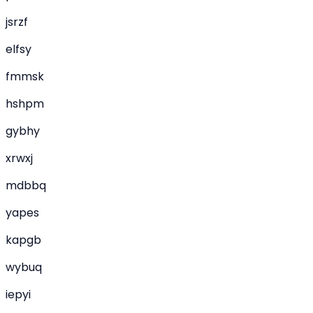
jsrzf
elfsy
fmmsk
hshpm
gybhy
xrwxj
mdbbq
yapes
kapgb
wybuq
iepyi