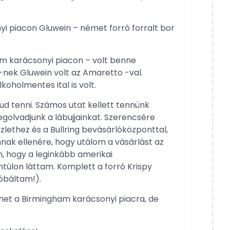
 piacon Gluwein – német forró forralt bor
am karácsonyi piacon – volt benne
nek Gluwein volt az Amaretto -val.
oholmentes ital is volt.
ud tenni. Számos utat kellett tennünk
egolvadjunk a lábujjainkat. Szerencsére
üzlethez és a Bullring bevásárlóközponttal,
ak ellenére, hogy utálom a vásárlást az
, hogy a leginkább amerikai
túlon láttam. Komplett a forró Krispy
óbáltam!).
et a Birmingham karácsonyi piacra, de