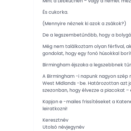
Mint a Lebkuchen – vagy a német méz
És cukorka.
(Mennyire néznek ki azok a zsákok?)
De a legszembetűnőbb, hogy a bolygón 
Még nem találkoztam olyan férfival, 
gondolat, hogy egy fonó húsokkal borít
Birmingham éjszaka a legszebbnek tűnt
A Birmingham -i napunk nagyon szép n
West Midlands -be. Határozottan azt j
szezonban, hogy élvezze a piacokat – 
Kapjon e -mailes frissítéseket a Kate
leiratkozni!
Keresztnév
Utolsó névjegynév