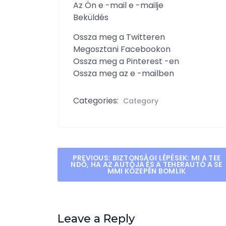
Az Ön e -mail e -mailje
Beküldés
Ossza meg a Twitteren
Megosztani Facebookon
Ossza meg a Pinterest -en
Ossza meg az e -mailben
Categories:
Category
Post
PREVIOUS:
BIZTONSÁGI LÉPÉSEK: MI A TEE
NDŐ, HA AZ AUTÓJA ÉS A TEHERAUTÓ A SE
MMI KÖZEPÉN BOMLIK
navigation
Leave a Reply