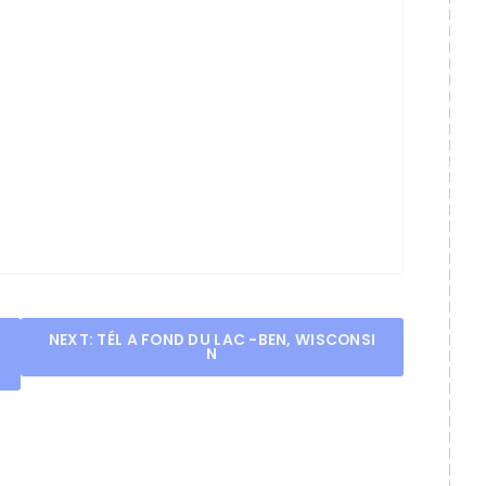
NEXT:
TÉL A FOND DU LAC -BEN, WISCONSI
N