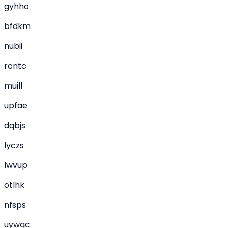
gyhho
bfdkm
nubii
rcntc
muill
upfae
dqbjs
lyczs
lwvup
otlhk
nfsps
uywqc