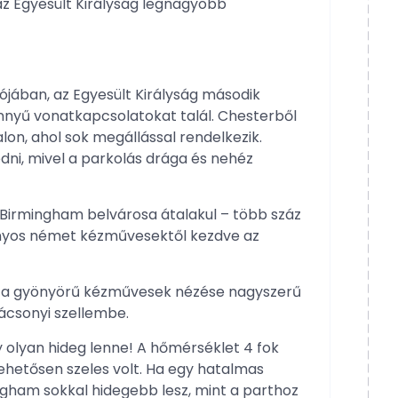
z Egyesült Királyság legnagyobb
ójában, az Egyesült Királyság második
nnyű vonatkapcsolatokat talál. Chesterből
lon, ahol sok megállással rendelkezik.
ni, mivel a parkolás drága és nehéz
Birmingham belvárosa átalakul – több száz
ányos német kézművesektől kezdve az
s a gyönyörű kézművesek nézése nagyszerű
ácsonyi szellembe.
 olyan hideg lenne! A hőmérséklet 4 fok
ehetősen szeles volt. Ha egy hatalmas
ngham sokkal hidegebb lesz, mint a parthoz