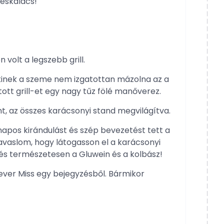
eskalács!
volt a legszebb grill.
akinek a szeme nem izgatottan mázolna az a
ott grill-et egy nagy tűz fölé manőverez.
, az összes karácsonyi stand megvilágítva.
apos kirándulást és szép bevezetést tett a
avaslom, hogy látogasson el a karácsonyi
és természetesen a Gluwein és a kolbász!
never Miss egy bejegyzésből. Bármikor