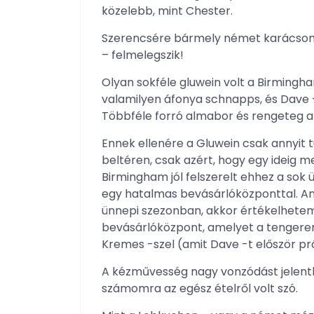
közelebb, mint Chester.
Szerencsére bármely német karácsonyi
– felmelegszik!
Olyan sokféle gluwein volt a Birmingh
valamilyen áfonya schnapps, és Dave -
Többféle forró almabor és rengeteg alk
Ennek ellenére a Gluwein csak annyit t
beltéren, csak azért, hogy egy ideig m
Birmingham jól felszerelt ehhez a sok 
egy hatalmas bevásárlóközponttal. Ann
ünnepi szezonban, akkor értékelhetem
bevásárlóközpont, amelyet a tengeren
Kremes -szel (amit Dave -t először pr
A kézművesség nagy vonzódást jelenth
számomra az egész ételről volt szó.