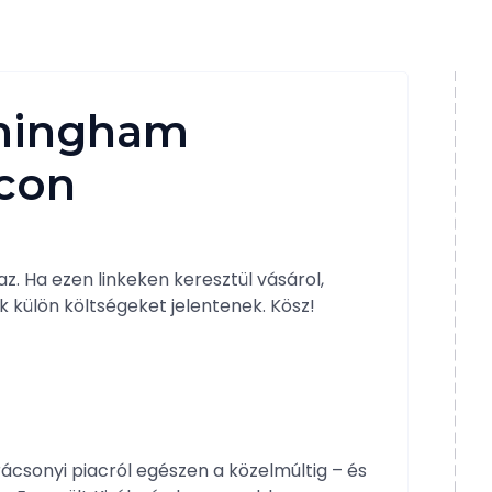
rmingham
acon
z. Ha ezen linkeken keresztül vásárol,
k külön költségeket jelentenek. Kösz!
csonyi piacról egészen a közelmúltig – és