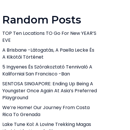
Random Posts
TOP Ten Locations TO Go For New YEAR’S
EVE
A Brisbane -látogatás, A Paella Lecke És
A Kikötői Történet
5 Ingyenes És Szórakoztató Tennivaló A
Kaliforniai San Francisco -ban
SENTOSA SINGAPORE: Ending Up Being A
Youngster Once Again At Asia’s Preferred
Playground
We’re Home! Our Journey From Costa
Rica To Grenada
Lake Tune Kol: A Lovine Trekking Magas