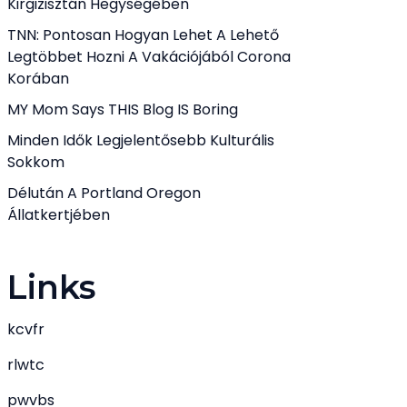
Kirgizisztán Hegységében
TNN: Pontosan Hogyan Lehet A Lehető
Legtöbbet Hozni A Vakációjából Corona
Korában
MY Mom Says THIS Blog IS Boring
Minden Idők Legjelentősebb Kulturális
Sokkom
Délután A Portland Oregon
Állatkertjében
Links
kcvfr
rlwtc
pwvbs