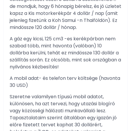
de mondjuk, hogy 6 hónapig bérelsz, és jó üzletet
kapsz a Kis motorkerékpár 4 dollár / nap (amit
jelenleg fizetünk a Koh Samui -n Thaiföldön). Ez
mindössze 120 dollár / hónap.
A gáz egy kicsi, 125 cm3 -es kerékpárban nem
szabad több, mint havonta (valóban) 10
dollárba kerülni, tehát ez mindössze 130 dollár a
szállítás során. Ez olcsóbb, mint sok országban a
nyilvános kézbesítés!
A mobil adat- és telefon terv költsége (havonta
30 USD)
Szeretne valamilyen típusú mobil adatot,
különösen, ha azt tervezi, hogy utazási blogíró
vagy közösségi hálózati munkavállaló lesz.
Tapasztalataim szerint általában egy igazán jó
előre fizetett tervet kaphat 30 dollárért,