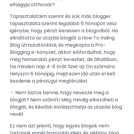
elhagyja otthonát?
Tapasztalataim szerint és sok más blogger
tapasztalata szerint legalább 6 hónapot vesz
igénybe, hogy pénzt keressen a blogodból. Ha
elindította az utazási blogját a How To Inding
Blog útmutatónkkal, és megkapta a Pro-
Blogging e-könyvet, akkor előfordulhat, hogy
még hamarabb pénzt kereshet, de általában,
ha minden nap 4-6 órát fizet az Ön számára.
Helyszín 6 hónapig, majd ezen idő után el kell
kezdenie a pénzügyi megtérülést.
☞ Nem biztos benne, hogy nevezze meg a
blogját? Nem számít! Még mindig elkezdheti a
blogját, és később kiválaszthatja az utazási blog
nevét
Ez nem azt jelenti, hogy egyes blogok nem
tartanak ennél hosszabb ideig, és néhány blog