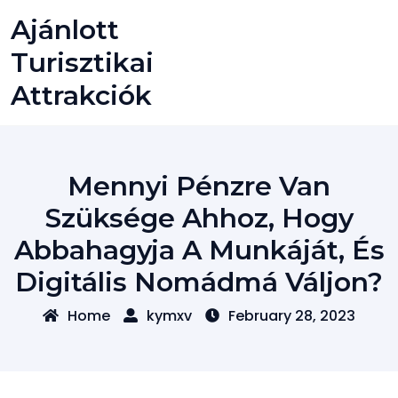
Skip
Ajánlott
to
content
Turisztikai
Attrakciók
Mennyi Pénzre Van
Szüksége Ahhoz, Hogy
Abbahagyja A Munkáját, És
Digitális Nomádmá Váljon?
Home
kymxv
February 28, 2023