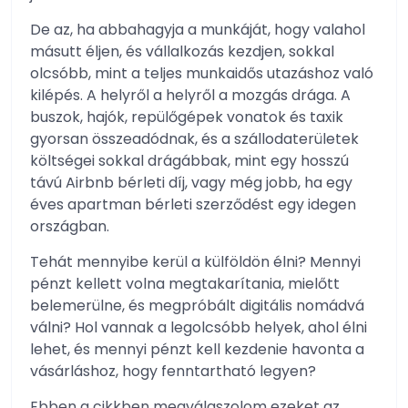
De az, ha abbahagyja a munkáját, hogy valahol
másutt éljen, és vállalkozás kezdjen, sokkal
olcsóbb, mint a teljes munkaidős utazáshoz való
kilépés. A helyről a helyről a mozgás drága. A
buszok, hajók, repülőgépek vonatok és taxik
gyorsan összeadódnak, és a szállodaterületek
költségei sokkal drágábbak, mint egy hosszú
távú Airbnb bérleti díj, vagy még jobb, ha egy
éves apartman bérleti szerződést egy idegen
országban.
Tehát mennyibe kerül a külföldön élni? Mennyi
pénzt kellett volna megtakarítania, mielőtt
belemerülne, és megpróbált digitális nomádvá
válni? Hol vannak a legolcsóbb helyek, ahol élni
lehet, és mennyi pénzt kell kezdenie havonta a
vásárláshoz, hogy fenntartható legyen?
Ebben a cikkben megválaszolom ezeket az