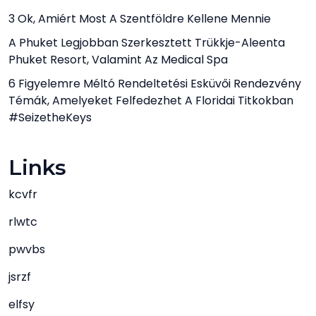
3 Ok, Amiért Most A Szentföldre Kellene Mennie
A Phuket Legjobban Szerkesztett Trükkje-Aleenta
Phuket Resort, Valamint Az Medical Spa
6 Figyelemre Méltó Rendeltetési Esküvői Rendezvény
Témák, Amelyeket Felfedezhet A Floridai Titkokban
#SeizetheKeys
Links
kcvfr
rlwtc
pwvbs
jsrzf
elfsy