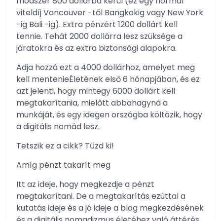
módszer 800 dollárba kerül (ez egy normál
viteldíj Vancouver -től Bangkokig vagy New York
-ig Bali -ig). Extra pénzért 1200 dollárt kell
tennie. Tehát 2000 dollárra lesz szüksége a
járatokra és az extra biztonsági alapokra.
Adja hozzá ezt a 4000 dollárhoz, amelyet meg
kell mentenieÉletének első 6 hónapjában, és ez
azt jelenti, hogy mintegy 6000 dollárt kell
megtakarítania, mielőtt abbahagyná a
munkáját, és egy idegen országba költözik, hogy
a digitális nomád lesz.
Tetszik ez a cikk? Tűzd ki!
Amíg pénzt takarít meg
Itt az ideje, hogy megkezdje a pénzt
megtakarítani. De a megtakarítás ezúttal a
kutatás ideje és a jó ideje a blog megkezdésének
és a digitális nomadizmus életéhez való áttérés