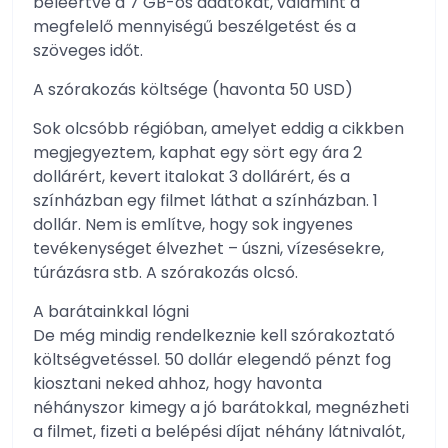
beleértve a 7 GB-os adatokat, valamint a
megfelelő mennyiségű beszélgetést és a
szöveges időt.
A szórakozás költsége (havonta 50 USD)
Sok olcsóbb régióban, amelyet eddig a cikkben
megjegyeztem, kaphat egy sört egy ára 2
dollárért, kevert italokat 3 dollárért, és a
színházban egy filmet láthat a színházban. 1
dollár. Nem is említve, hogy sok ingyenes
tevékenységet élvezhet – úszni, vízesésekre,
túrázásra stb. A szórakozás olcsó.
A barátainkkal lógni
De még mindig rendelkeznie kell szórakoztató
költségvetéssel. 50 dollár elegendő pénzt fog
kiosztani neked ahhoz, hogy havonta
néhányszor kimegy a jó barátokkal, megnézheti
a filmet, fizeti a belépési díjat néhány látnivalót,