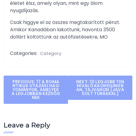
életet élsz, amely olyan, mint egy álom
nyugdíjazás.
Csak higgye el az összes megtakarított pénzt.
Amikor Kanadában lakottunk, havonta 3500
dollárt költöttünk az autófizetésekre, MO
Categories:
Category
Post
PREVIOUS:
17 A ROMA
NEXT:
10 LEGJOBB TEN
NTIKUS UTAZÁSI HAG
NIVALÓ KAOHSIUNGB
navigation
YOMÁNYOK, AMELYEK
AN, TAJVANON [JAVA
A LEGJOBBAN KEZDŐD
SOLT TÚRÁKKAL]
NEK
Leave a Reply