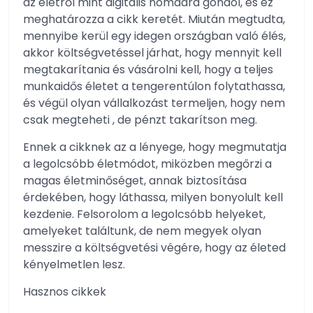
az életről mint digitális nomádra gondol, és ez
meghatározza a cikk keretét. Miután megtudta,
mennyibe kerül egy idegen országban való élés,
akkor költségvetéssel járhat, hogy mennyit kell
megtakarítania és vásárolni kell, hogy a teljes
munkaidős életet a tengerentúlon folytathassa,
és végül olyan vállalkozást termeljen, hogy nem
csak megteheti , de pénzt takarítson meg.
Ennek a cikknek az a lényege, hogy megmutatja
a legolcsóbb életmódot, miközben megőrzi a
magas életminőséget, annak biztosítása
érdekében, hogy láthassa, milyen bonyolult kell
kezdenie. Felsorolom a legolcsóbb helyeket,
amelyeket találtunk, de nem megyek olyan
messzire a költségvetési végére, hogy az életed
kényelmetlen lesz.
Hasznos cikkek