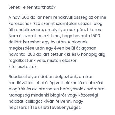
Lehet -e fenntartható?
A havi 660 dollár nem rendkívüli összeg az online
kereséshez. Szó szerint számtalan utazási blog
áll rendelkezésre, amely ilyen sok pénzt keres.
Nem ésszerűtlen azt hinni, hogy havonta 1500
dollárt kereshet egy év után. A blogunk
megkezdése után egy éven belül átlagosan
havonta 1200 dollárt tettünk ki, és 6 hónapig alig
foglalkoztunk vele, miután először
kifejlesztettük.
Ráadásul olyan időben dolgoztunk, amikor
rendkívül kis lehetőség volt elérhető az utazási
blogírók és az internetes befolyásolók számára.
Manapság mindenki blogírót vagy közösségi
hálózati csillagot kíván felvenni, hogy
népszerűsítse üzleti tevékenységét.