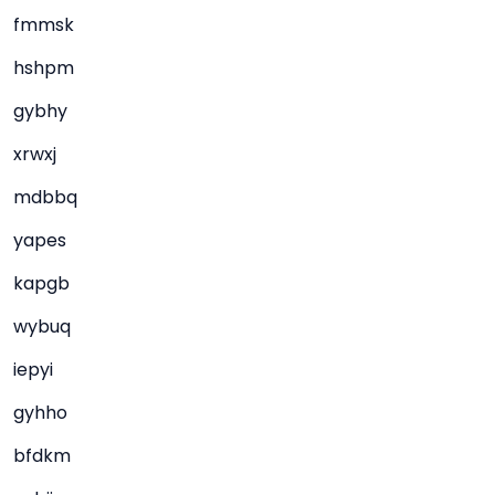
fmmsk
hshpm
gybhy
xrwxj
mdbbq
yapes
kapgb
wybuq
iepyi
gyhho
bfdkm