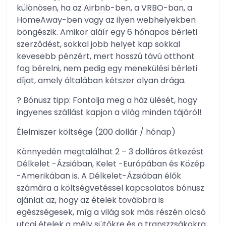
különösen, ha az Airbnb-ben, a VRBO-ban, a
HomeAway-ben vagy az ilyen webhelyekben
böngészik. Amikor aláír egy 6 hónapos bérleti
szerződést, sokkal jobb helyet kap sokkal
kevesebb pénzért, mert hosszú távú otthont
fog bérelni, nem pedig egy menekülési bérleti
díjat, amely általában kétszer olyan drága.
? Bónusz tipp: Fontolja meg a ház ülését, hogy
ingyenes szállást kapjon a világ minden tájáról!
Élelmiszer költsége (200 dollár / hónap)
Könnyedén megtalálhat 2 – 3 dolláros étkezést
Délkelet -Ázsiában, Kelet -Európában és Közép
-Amerikában is. A Délkelet-Ázsiában élők
számára a költségvetéssel kapcsolatos bónusz
ajánlat az, hogy az ételek továbbra is
egészségesek, míg a világ sok más részén olcsó
utcai ételek a mély sütőkre és a transzzsákokra