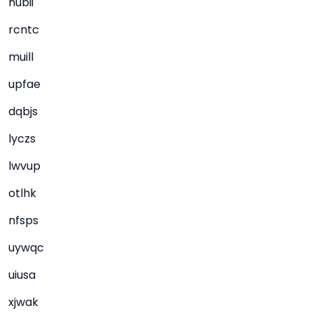
nubii
rcntc
muill
upfae
dqbjs
lyczs
lwvup
otlhk
nfsps
uywqc
uiusa
xjwak