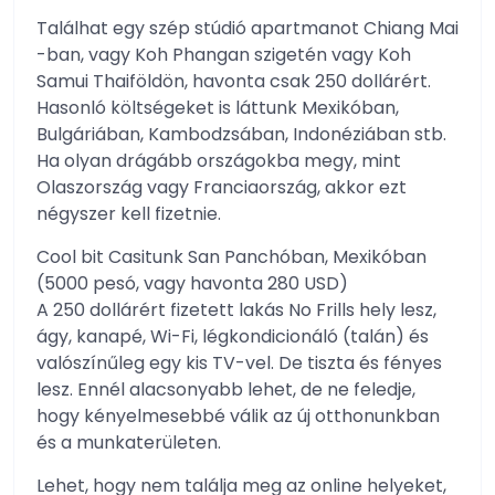
Találhat egy szép stúdió apartmanot Chiang Mai
-ban, vagy Koh Phangan szigetén vagy Koh
Samui Thaiföldön, havonta csak 250 dollárért.
Hasonló költségeket is láttunk Mexikóban,
Bulgáriában, Kambodzsában, Indonéziában stb.
Ha olyan drágább országokba megy, mint
Olaszország vagy Franciaország, akkor ezt
négyszer kell fizetnie.
Cool bit Casitunk San Panchóban, Mexikóban
(5000 pesó, vagy havonta 280 USD)
A 250 dollárért fizetett lakás No Frills hely lesz,
ágy, kanapé, Wi-Fi, légkondicionáló (talán) és
valószínűleg egy kis TV-vel. De tiszta és fényes
lesz. Ennél alacsonyabb lehet, de ne feledje,
hogy kényelmesebbé válik az új otthonunkban
és a munkaterületen.
Lehet, hogy nem találja meg az online helyeket,