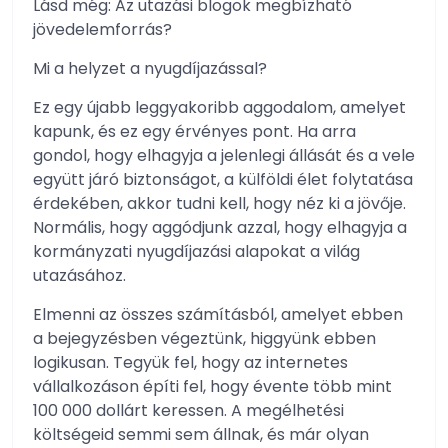
Lásd még: Az utazási blogok megbízható
jövedelemforrás?
Mi a helyzet a nyugdíjazással?
Ez egy újabb leggyakoribb aggodalom, amelyet
kapunk, és ez egy érvényes pont. Ha arra
gondol, hogy elhagyja a jelenlegi állását és a vele
együtt járó biztonságot, a külföldi élet folytatása
érdekében, akkor tudni kell, hogy néz ki a jövője.
Normális, hogy aggódjunk azzal, hogy elhagyja a
kormányzati nyugdíjazási alapokat a világ
utazásához.
Elmenni az összes számításból, amelyet ebben
a bejegyzésben végeztünk, higgyünk ebben
logikusan. Tegyük fel, hogy az internetes
vállalkozáson építi fel, hogy évente több mint
100 000 dollárt keressen. A megélhetési
költségeid semmi sem állnak, és már olyan