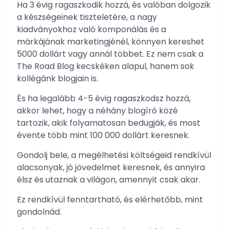
Ha 3 évig ragaszkodik hozzá, és valóban dolgozik
a készségeinek tiszteletére, a nagy
kiadványokhoz való komponálás és a
márkájának marketingjénél, könnyen kereshet
5000 dollárt vagy annál többet. Ez nem csak a
The Road Blog kecskéken alapul, hanem sok
kollégánk blogjain is.
És ha legalább 4-5 évig ragaszkodsz hozzá,
akkor lehet, hogy a néhány blogíró közé
tartozik, akik folyamatosan bedugják, és most
évente több mint 100 000 dollárt keresnek.
Gondolj bele, a megélhetési költségeid rendkívül
alacsonyak, jó jövedelmet keresnek, és annyira
élsz és utaznak a világon, amennyit csak akar.
Ez rendkívül fenntartható, és elérhetőbb, mint
gondolnád.