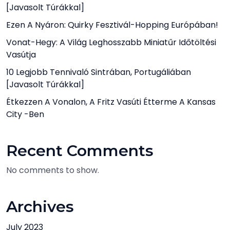
[javasolt Túrákkal]
Ezen A Nyáron: Quirky Fesztivál-Hopping Európában!
Vonat-Hegy: A Világ Leghosszabb Miniatűr Időtöltési
Vasútja
10 Legjobb Tennivaló Sintrában, Portugáliában
[javasolt Túrákkal]
Étkezzen A Vonalon, A Fritz Vasúti Étterme A Kansas
City -ben
Recent Comments
No comments to show.
Archives
July 2023