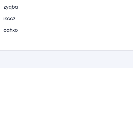
zyqba
ikccz
oahxo