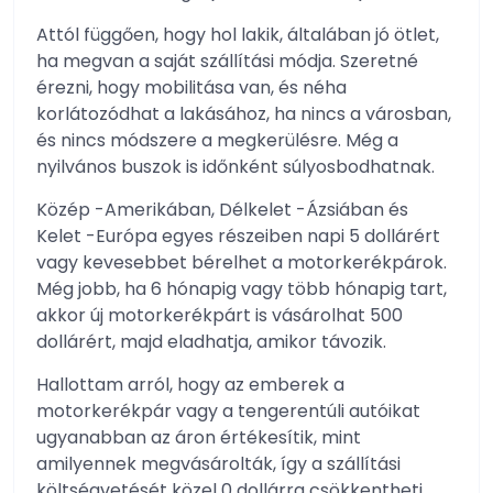
Attól függően, hogy hol lakik, általában jó ötlet,
ha megvan a saját szállítási módja. Szeretné
érezni, hogy mobilitása van, és néha
korlátozódhat a lakásához, ha nincs a városban,
és nincs módszere a megkerülésre. Még a
nyilvános buszok is időnként súlyosbodhatnak.
Közép -Amerikában, Délkelet -Ázsiában és
Kelet -Európa egyes részeiben napi 5 dollárért
vagy kevesebbet bérelhet a motorkerékpárok.
Még jobb, ha 6 hónapig vagy több hónapig tart,
akkor új motorkerékpárt is vásárolhat 500
dollárért, majd eladhatja, amikor távozik.
Hallottam arról, hogy az emberek a
motorkerékpár vagy a tengerentúli autóikat
ugyanabban az áron értékesítik, mint
amilyennek megvásárolták, így a szállítási
költségvetését közel 0 dollárra csökkentheti …