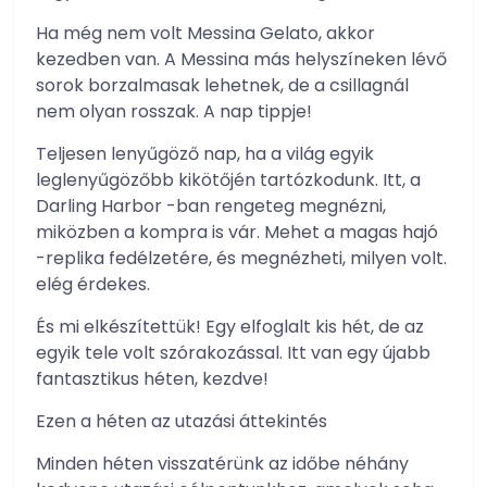
Ha még nem volt Messina Gelato, akkor
kezedben van. A Messina más helyszíneken lévő
sorok borzalmasak lehetnek, de a csillagnál
nem olyan rosszak. A nap tippje!
Teljesen lenyűgöző nap, ha a világ egyik
leglenyűgözőbb kikötőjén tartózkodunk. Itt, a
Darling Harbor -ban rengeteg megnézni,
miközben a kompra is vár. Mehet a magas hajó
-replika fedélzetére, és megnézheti, milyen volt.
elég érdekes.
És mi elkészítettük! Egy elfoglalt kis hét, de az
egyik tele volt szórakozással. Itt van egy újabb
fantasztikus héten, kezdve!
Ezen a héten az utazási áttekintés
Minden héten visszatérünk az időbe néhány