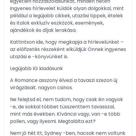
egyetlen hozzászólásunkat, minden héten
ingyenes hírlevelet küldök olyan dolgokkal, mint
például a legújabb cikkek, utazási tippek, ételek
és italok exkluzív eszközök, események,
ajándékok és díjak lerakása.
Kattintson ide, hogy megkapja a hírlevelünket –
az előfizetés részeként elküldjük Önnek ingyenes
utazási e -könyvünket is.
Legújabb IG kiadásunk
A Romance asszony élvezi a tavaszi szezon új
virágzásait. nagyon csinos.
Ne felejtsd el, nem tudom, hogy csak én vagyok
-e, de sokkal többet tüsszenttem tavasszal,
mint más években. Kíváncsi vagy, van -e több
pollen, vagy ilyesmi. Megtalálta ezt?
Nem jó hét itt, Sydney -ben, hacsak nem voltunk