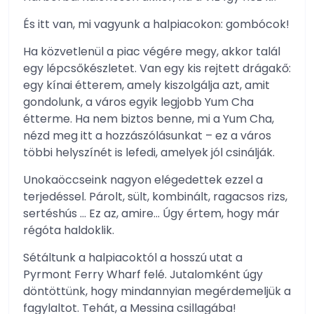
És itt van, mi vagyunk a halpiacokon: gombócok!
Ha közvetlenül a piac végére megy, akkor talál
egy lépcsőkészletet. Van egy kis rejtett drágakő:
egy kínai étterem, amely kiszolgálja azt, amit
gondolunk, a város egyik legjobb Yum Cha
étterme. Ha nem biztos benne, mi a Yum Cha,
nézd meg itt a hozzászólásunkat – ez a város
többi helyszínét is lefedi, amelyek jól csinálják.
Unokaöccseink nagyon elégedettek ezzel a
terjedéssel. Párolt, sült, kombinált, ragacsos rizs,
sertéshús … Ez az, amire… Úgy értem, hogy már
régóta haldoklik.
Sétáltunk a halpiacoktól a hosszú utat a
Pyrmont Ferry Wharf felé. Jutalomként úgy
döntöttünk, hogy mindannyian megérdemeljük a
fagylaltot. Tehát, a Messina csillagába!