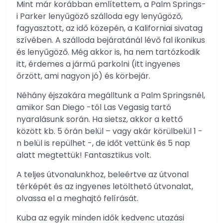
Mint már korábban említettem, a Palm Springs-
i Parker lenyűgöző szálloda egy lenyűgöző,
fagyasztott, az idő közepén, a Kaliforniai sivatag
szívében. A szálloda bejáratánál lévő fal ikonikus
és lenyűgöző. Még akkor is, ha nem tartózkodik
itt, érdemes a jármű parkolni (itt ingyenes
őrzött, ami nagyon jó) és körbejár.
Néhány éjszakára megálltunk a Palm Springsnél,
amikor San Diego -tól Las Vegasig tartó
nyaralásunk során. Ha sietsz, akkor a kettő
között kb. 5 órán belül – vagy akár körülbelül 1 -
n belül is repülhet -, de időt vettünk és 5 nap
alatt megtettük! Fantasztikus volt.
A teljes útvonalunkhoz, beleértve az útvonal
térképét és az ingyenes letölthető útvonalat,
olvassa el a meghajtó felírását.
Kuba az egyik minden idők kedvenc utazási