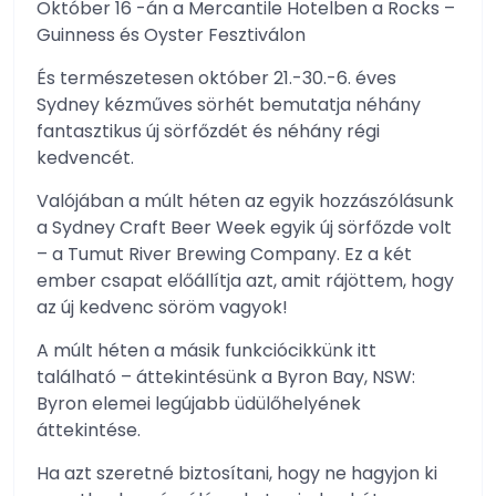
Október 16 -án a Mercantile Hotelben a Rocks –
Guinness és Oyster Fesztiválon
És természetesen október 21.-30.-6. éves
Sydney kézműves sörhét bemutatja néhány
fantasztikus új sörfőzdét és néhány régi
kedvencét.
Valójában a múlt héten az egyik hozzászólásunk
a Sydney Craft Beer Week egyik új sörfőzde volt
– a Tumut River Brewing Company. Ez a két
ember csapat előállítja azt, amit rájöttem, hogy
az új kedvenc söröm vagyok!
A múlt héten a másik funkciócikkünk itt
található – áttekintésünk a Byron Bay, NSW:
Byron elemei legújabb üdülőhelyének
áttekintése.
Ha azt szeretné biztosítani, hogy ne hagyjon ki