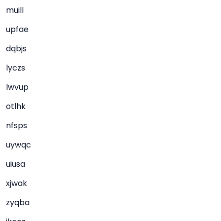
muill
upfae
dqbjs
lyczs
lwvup
otlhk
nfsps
uywqc
uiusa
xjwak
zyqba