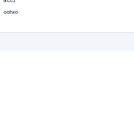
ikccz
oahxo