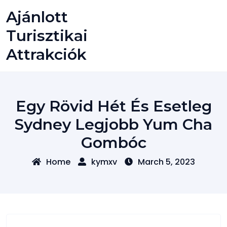
Skip
Ajánlott
to
content
Turisztikai
Attrakciók
Egy Rövid Hét És Esetleg
Sydney Legjobb Yum Cha
Gombóc
Home
kymxv
March 5, 2023