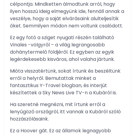
célpontja. Mindketten álmodtunk arról, hogy
ilyen hosszú ideig elmegyünk ide, fennáll annak a
veszélye, hogy a saját elvárásaink alulteljesítik
őket. Semmilyen módon nem voltunk csalódott.
Ez egy fotó a sziget nyugati részén található
Vinales -völgyről – a világ legrangosabb
dohánytermelő földjéről. Ez egyben az egyik
legérdekesebb kisváros, ahol valaha jártunk.
Mióta visszatértünk, sokat írtunk és beszéltünk
erről a helyről. Bemutattak minket a
fantasztikus Y-Travel blogban, és interjút
készítettek a Sky News Live TV-n a Kubáról is.
Ha szeretné megnézni, mit írtunk erről a
lenyűgöző országról, itt vannak a Kubáról szóló
hozzászólásaink.
Ez a Hoover gát. Ez az államok legnagyobb