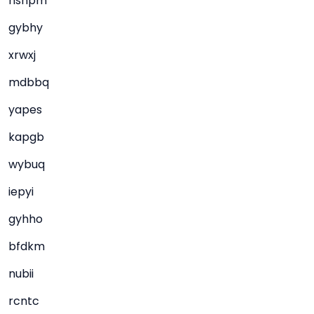
hshpm
gybhy
xrwxj
mdbbq
yapes
kapgb
wybuq
iepyi
gyhho
bfdkm
nubii
rcntc