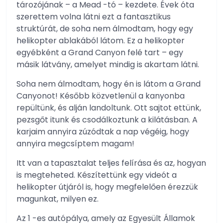
tározójának – a Mead -tó – kezdete. Évek óta
szerettem volna látni ezt a fantasztikus
struktúrát, de soha nem álmodtam, hogy egy
helikopter ablakából látom. Ez a helikopter
egyébként a Grand Canyon felé tart – egy
másik látvány, amelyet mindig is akartam látni.
Soha nem álmodtam, hogy én is látom a Grand
Canyonot! Később közvetlenül a kanyonba
repültünk, és alján landoltunk. Ott sajtot ettünk,
pezsgőt itunk és csodálkoztunk a kilátásban. A
karjaim annyira zúzódtak a nap végéig, hogy
annyira megcsíptem magam!
Itt van a tapasztalat teljes felírása és az, hogyan
is megteheted. Készítettünk egy videót a
helikopter útjáról is, hogy megfelelően érezzük
magunkat, milyen ez.
Az 1 -es autópálya, amely az Egyesült Államok