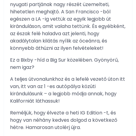
nyugati partjának nagy részét üzemelteti,
hihetetlen meghajtó. A San Francisco -ból
egészen a LA -ig vettük az egyik legjobb út
kiránduláson, amit valaha tettünk. És egyébként,
az észak felé haladva azt jelenti, hogy
akadálytalan kilátás nyílik az óceánra, és
könnyebb áthúzni az ilyen felvételeket!
Ez a Bixby -híd a Big Sur közelében. Gyönyörű,
nem igaz?
A teljes útvonalunkhoz és a lefelé vezető úton itt
van, itt van az 1 -es autópálya közúti
kirándulásunk – a legjobb módja annak, hogy
Kaliforniát láthassuk!
Reméljük, hogy élvezte a heti IG Edition -t, és
hogy van néhány kedves dolgod a következő
hétre. Hamarosan utolérj újra.