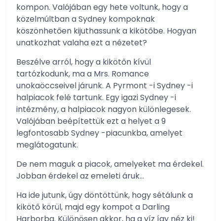
kompon. Valójában egy hete voltunk, hogy a
közelmúltban a Sydney kompoknak
köszönhetően kijuthassunk a kikötőbe. Hogyan
unatkozhat valaha ezt a nézetet?
Beszélve arról, hogy a kikötőn kívül
tartózkodunk, ma a Mrs. Romance
unokaöccseivel járunk. A Pyrmont -i Sydney -i
halpiacok felé tartunk. Egy igazi Sydney -i
intézmény, a halpiacok nagyon különlegesek.
Valójában beépítettük ezt a helyet a 9
legfontosabb Sydney -piacunkba, amelyet
meglátogatunk.
De nem maguk a piacok, amelyeket ma érdekel.
Jobban érdekel az emeleti áruk…
Ha ide jutunk, úgy döntöttünk, hogy sétálunk a
kikötő körül, majd egy kompot a Darling
Harborba. Különösen akkor, ha a víz így néz ki!