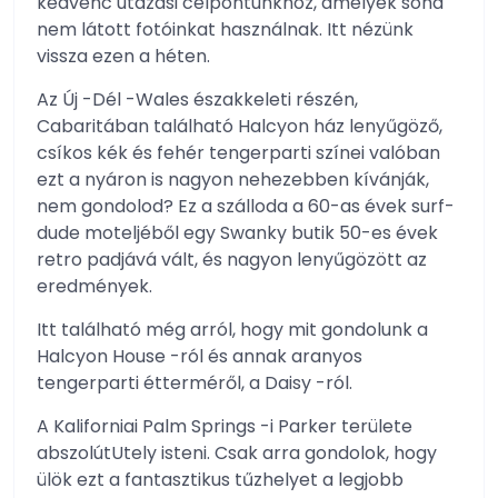
kedvenc utazási célpontunkhoz, amelyek soha
nem látott fotóinkat használnak. Itt nézünk
vissza ezen a héten.
Az Új -Dél -Wales északkeleti részén,
Cabaritában található Halcyon ház lenyűgöző,
csíkos kék és fehér tengerparti színei valóban
ezt a nyáron is nagyon nehezebben kívánják,
nem gondolod? Ez a szálloda a 60-as évek surf-
dude moteljéből egy Swanky butik 50-es évek
retro padjává vált, és nagyon lenyűgözött az
eredmények.
Itt található még arról, hogy mit gondolunk a
Halcyon House -ról és annak aranyos
tengerparti étterméről, a Daisy -ról.
A Kaliforniai Palm Springs -i Parker területe
abszolútUtely isteni. Csak arra gondolok, hogy
ülök ezt a fantasztikus tűzhelyet a legjobb