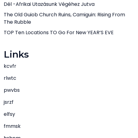
Dél -afrikai Utazásunk Végéhez Jutva
The Old Guiob Church Ruins, Camiguin: Rising From
The Rubble
TOP Ten Locations TO Go For New YEAR’S EVE
Links
kcvfr
rlwtc
pwvbs
jsrzf
elfsy
fmmsk