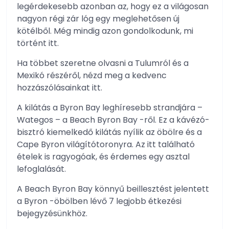
legérdekesebb azonban az, hogy ez a világosan
nagyon régi zár lóg egy meglehetősen új
kötélből. Még mindig azon gondolkodunk, mi
történt itt.
Ha többet szeretne olvasni a Tulumról és a
Mexikó részéről, nézd meg a kedvenc
hozzászólásainkat itt.
A kilátás a Byron Bay leghíresebb strandjára –
Wategos – a Beach Byron Bay -ről. Ez a kávézó-
bisztró kiemelkedő kilátás nyílik az öbölre és a
Cape Byron világítótoronyra. Az itt található
ételek is ragyogóak, és érdemes egy asztal
lefoglalását.
A Beach Byron Bay könnyű beillesztést jelentett
a Byron -öbölben lévő 7 legjobb étkezési
bejegyzésünkhöz.