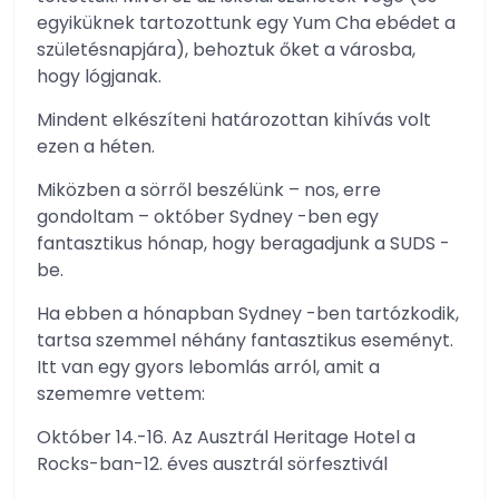
egyiküknek tartozottunk egy Yum Cha ebédet a
születésnapjára), behoztuk őket a városba,
hogy lógjanak.
Mindent elkészíteni határozottan kihívás volt
ezen a héten.
Miközben a sörről beszélünk – nos, erre
gondoltam – október Sydney -ben egy
fantasztikus hónap, hogy beragadjunk a SUDS -
be.
Ha ebben a hónapban Sydney -ben tartózkodik,
tartsa szemmel néhány fantasztikus eseményt.
Itt van egy gyors lebomlás arról, amit a
szememre vettem:
Október 14.-16. Az Ausztrál Heritage Hotel a
Rocks-ban-12. éves ausztrál sörfesztivál