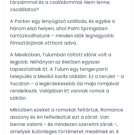
társaimmal és a családommal. Nem lenne
csodálatos?
A Parker egy lenyűgöző szálloda, és egyike a
három első helyen, ahol Palm Springsben
tartózkodhatunk – minden idők legnagyobb
filmsztárjának otthont adva.
A Mexikóban, Tulumban töltött időnk volt a
legjobb. Néhányan az életben egyszer
tapasztalnak itt. A Tulum egy tengerparti
település a Mexikó karibi oldalán. Ez a terület – a
Yucatan – a legérdekesebb ősi maja romjaival
rendelkezik. Valójában itt vannak romok a
sziklán.
Miközben ezeket a romokat feltártuk, Romance
asszony és én felfedeztük ezt a zárat. Van
benne valami – és mindezen szerelmi zárak -,
amelyek különleges történetet mesélnek el. A