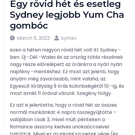
Egy rövid hét és esetleg
Sydney legjobb Yum Cha
gombóc
March 5, 2023
kymxv
ezen a héten nagyon rövid hét volt itt Sydney -
ben. Új -Dél -Wales és az ország többi részének
nagy része előrelépett az óráinkra a nyári nyári
napfény -mentéshez. Ez most azt jelenti, hogy
anyám még zavarosabb, mint valaha, az
Egyesült Királyság 9 órás különbségétől 10 -ig, és
most ismét 11 órával várunk. Szegény hölgy.
Ez azt is jelentette, hogy a rövid hét az összes
normál munkánkat 4 napra összegyűjtötte –
valójában csak 3, mivel múlt pénteken a
Romance asszony kedves unokaöccseivel
töltöttük. Mivel ez az iskolai szünetek vége (és