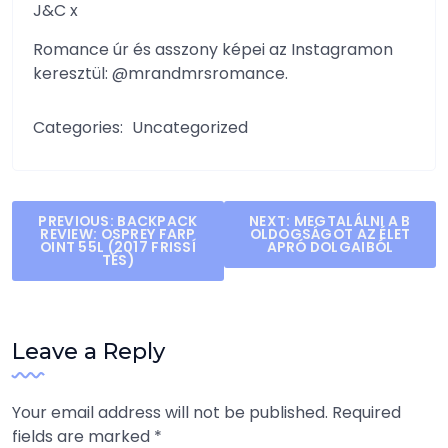
J&C x
Romance úr és asszony képei az Instagramon
keresztül: @mrandmrsromance.
Categories:
Uncategorized
Post
PREVIOUS:
BACKPACK
NEXT:
MEGTALÁLNI A B
REVIEW: OSPREY FARP
OLDOGSÁGOT AZ ÉLET
navigation
OINT 55L (2017 FRISSÍ
APRÓ DOLGAIBÓL
TÉS)
Leave a Reply
Your email address will not be published.
Required
fields are marked
*