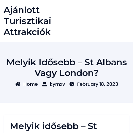
Skip
Ajánlott
to
content
Turisztikai
Attrakciók
Melyik Idősebb – St Albans
Vagy London?
Home
kymxv
February 18, 2023
Melyik idősebb – St