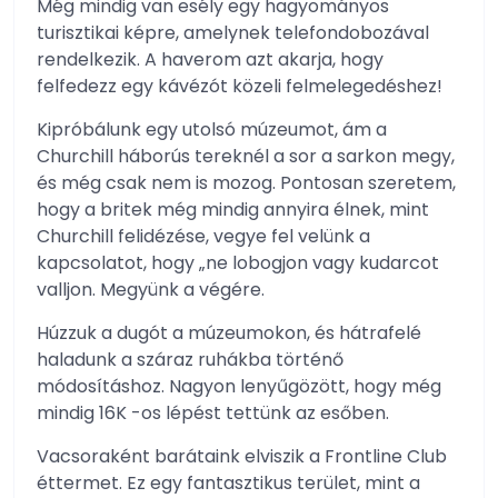
Még mindig van esély egy hagyományos
turisztikai képre, amelynek telefondobozával
rendelkezik. A haverom azt akarja, hogy
felfedezz egy kávézót közeli felmelegedéshez!
Kipróbálunk egy utolsó múzeumot, ám a
Churchill háborús tereknél a sor a sarkon megy,
és még csak nem is mozog. Pontosan szeretem,
hogy a britek még mindig annyira élnek, mint
Churchill felidézése, vegye fel velünk a
kapcsolatot, hogy „ne lobogjon vagy kudarcot
valljon. Megyünk a végére.
Húzzuk a dugót a múzeumokon, és hátrafelé
haladunk a száraz ruhákba történő
módosításhoz. Nagyon lenyűgözött, hogy még
mindig 16K -os lépést tettünk az esőben.
Vacsoraként barátaink elviszik a Frontline Club
éttermet. Ez egy fantasztikus terület, mint a