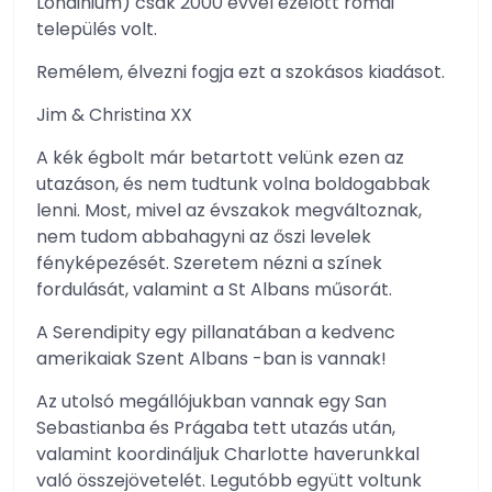
Londinium) csak 2000 évvel ezelőtt római
település volt.
Remélem, élvezni fogja ezt a szokásos kiadásot.
Jim & Christina XX
A kék égbolt már betartott velünk ezen az
utazáson, és nem tudtunk volna boldogabbak
lenni. Most, mivel az évszakok megváltoznak,
nem tudom abbahagyni az őszi levelek
fényképezését. Szeretem nézni a színek
fordulását, valamint a St Albans műsorát.
A Serendipity egy pillanatában a kedvenc
amerikaiak Szent Albans -ban is vannak!
Az utolsó megállójukban vannak egy San
Sebastianba és Prágaba tett utazás után,
valamint koordináljuk Charlotte haverunkkal
való összejövetelét. Legutóbb együtt voltunk