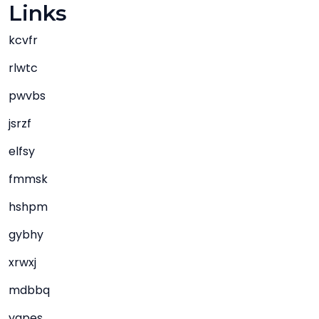
Links
kcvfr
rlwtc
pwvbs
jsrzf
elfsy
fmmsk
hshpm
gybhy
xrwxj
mdbbq
yapes