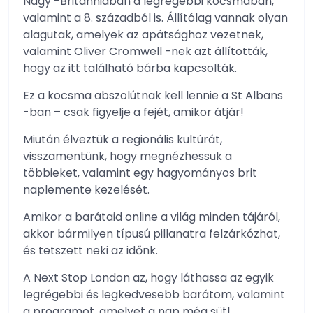
Nagy -Britanniában a legrégebbi kocsmában,
valamint a 8. századból is. Állítólag vannak olyan
alagutak, amelyek az apátsághoz vezetnek,
valamint Oliver Cromwell -nek azt állították,
hogy az itt található bárba kapcsolták.
Ez a kocsma abszolútnak kell lennie a St Albans
-ban – csak figyelje a fejét, amikor átjár!
Miután élveztük a regionális kultúrát,
visszamentünk, hogy megnézhessük a
többieket, valamint egy hagyományos brit
naplemente kezelését.
Amikor a barátaid online a világ minden tájáról,
akkor bármilyen típusú pillanatra felzárkózhat,
és tetszett neki az időnk.
A Next Stop London az, hogy láthassa az egyik
legrégebbi és legkedvesebb barátom, valamint
a programot, amelyet a nap még süt!