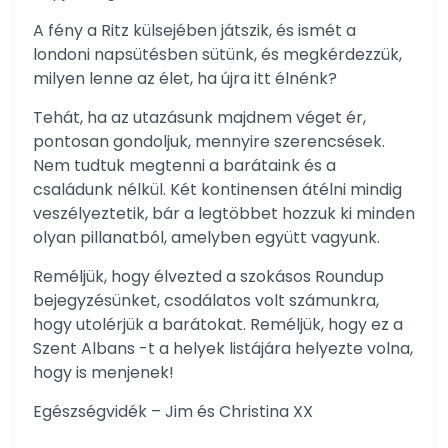
A fény a Ritz külsejében játszik, és ismét a
londoni napsütésben sütünk, és megkérdezzük,
milyen lenne az élet, ha újra itt élnénk?
Tehát, ha az utazásunk majdnem véget ér,
pontosan gondoljuk, mennyire szerencsések.
Nem tudtuk megtenni a barátaink és a
családunk nélkül. Két kontinensen átélni mindig
veszélyeztetik, bár a legtöbbet hozzuk ki minden
olyan pillanatból, amelyben együtt vagyunk.
Reméljük, hogy élvezted a szokásos Roundup
bejegyzésünket, csodálatos volt számunkra,
hogy utolérjük a barátokat. Reméljük, hogy ez a
Szent Albans -t a helyek listájára helyezte volna,
hogy is menjenek!
Egészségvidék – Jim és Christina XX