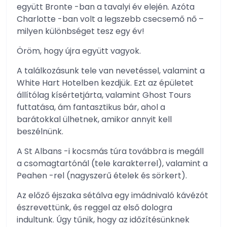
együtt Bronte -ban a tavalyi év elején. Azóta
Charlotte -ban volt a legszebb csecsemő nő –
milyen különbséget tesz egy év!
Öröm, hogy újra együtt vagyok.
A találkozásunk tele van nevetéssel, valamint a
White Hart Hotelben kezdjük. Ezt az épületet
állítólag kísértetjárta, valamint Ghost Tours
futtatása, ám fantasztikus bár, ahol a
barátokkal ülhetnek, amikor annyit kell
beszélnünk.
A St Albans -i kocsmás túra továbbra is megáll
a csomagtartónál (tele karakterrel), valamint a
Peahen -rel (nagyszerű ételek és sörkert).
Az előző éjszaka sétálva egy imádnivaló kávézót
észrevettünk, és reggel az első dologra
indultunk. Úgy tűnik, hogy az időzítésünknek