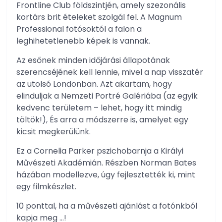
Frontline Club földszintjén, amely szezonális
kortárs brit ételeket szolgál fel. A Magnum
Professional fotósoktól a falon a
leghihetetlenebb képek is vannak.
Az esőnek minden időjárási állapotának
szerencséjének kell lennie, mivel a nap visszatér
az utolsó Londonban. Azt akartam, hogy
elinduljak a Nemzeti Portré Galériába (az egyik
kedvenc területem – lehet, hogy itt mindig
töltök!), És arra a módszerre is, amelyet egy
kicsit megkerülünk.
Ez a Cornelia Parker pszichobarnja a Királyi
Művészeti Akadémián. Részben Norman Bates
házában modellezve, úgy fejlesztették ki, mint
egy filmkészlet.
10 ponttal, ha a művészeti ajánlást a fotónkból
kapja meg …!