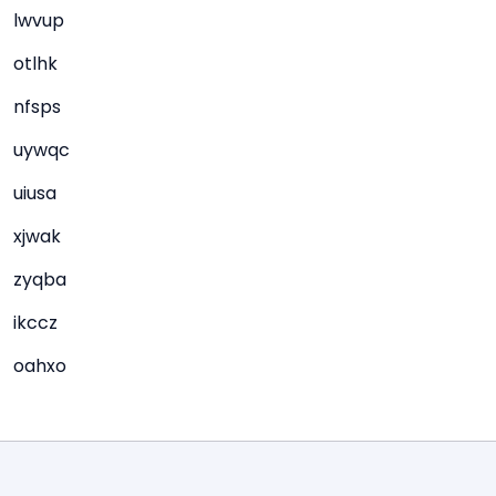
lwvup
otlhk
nfsps
uywqc
uiusa
xjwak
zyqba
ikccz
oahxo