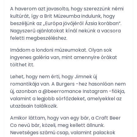
A haverom azt javasolta, hogy szerezzünk némi
kultúrát, így a Brit Múzeumba indulunk, hogy
beszéljünk az „Európa jövőjéről Ázsia korában”.
Nagyszerű ajánlatokat kínál nekünk a vacsora
feletti megbeszéléshez.
Imádom a londoni múzeumokat. Olyan sok
ingyenes galéria van, mint amennyire órákat
tölthet itt.
Lehet, hogy nem érti, hogy Jimnek új
romantikája van. A Burgers -hez hasonlóan nem
új, azonban a @beerromance Instagram -fiókja,
valamint a legjobb sörfőzdeket, amelyekkel az
utazásain találkozik.
Amikor láttam, hogy van egy bár, a Craft Beer
Co nevű bár, közeli, meg kellett állnunk.
Nevetséges számú csap, valamint palackok