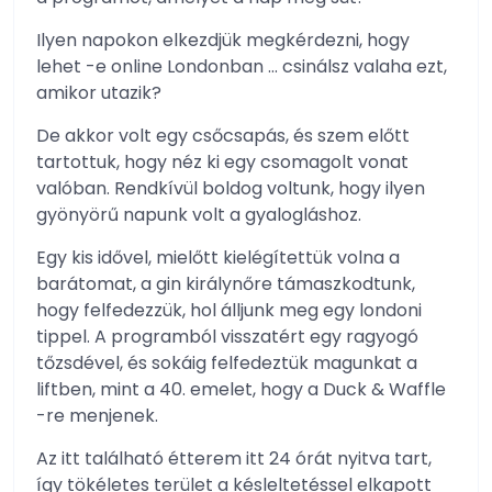
Ilyen napokon elkezdjük megkérdezni, hogy
lehet -e online Londonban … csinálsz valaha ezt,
amikor utazik?
De akkor volt egy csőcsapás, és szem előtt
tartottuk, hogy néz ki egy csomagolt vonat
valóban. Rendkívül boldog voltunk, hogy ilyen
gyönyörű napunk volt a gyalogláshoz.
Egy kis idővel, mielőtt kielégítettük volna a
barátomat, a gin királynőre támaszkodtunk,
hogy felfedezzük, hol álljunk meg egy londoni
tippel. A programból visszatért egy ragyogó
tőzsdével, és sokáig felfedeztük magunkat a
liftben, mint a 40. emelet, hogy a Duck & Waffle
-re menjenek.
Az itt található étterem itt 24 órát nyitva tart,
így tökéletes terület a késleltetéssel elkapott