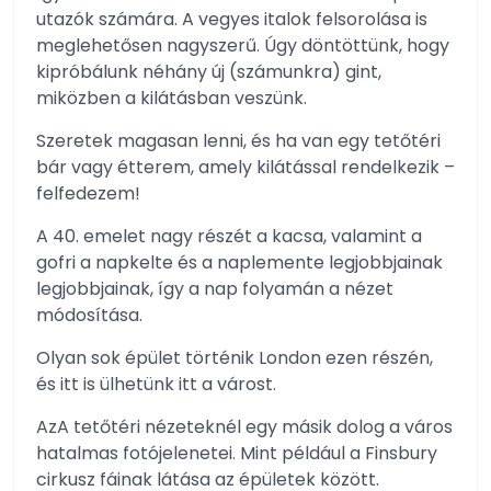
utazók számára. A vegyes italok felsorolása is
meglehetősen nagyszerű. Úgy döntöttünk, hogy
kipróbálunk néhány új (számunkra) gint,
miközben a kilátásban veszünk.
Szeretek magasan lenni, és ha van egy tetőtéri
bár vagy étterem, amely kilátással rendelkezik –
felfedezem!
A 40. emelet nagy részét a kacsa, valamint a
gofri a napkelte és a naplemente legjobbjainak
legjobbjainak, így a nap folyamán a nézet
módosítása.
Olyan sok épület történik London ezen részén,
és itt is ülhetünk itt a várost.
AzA tetőtéri nézeteknél egy másik dolog a város
hatalmas fotójelenetei. Mint például a Finsbury
cirkusz fáinak látása az épületek között.