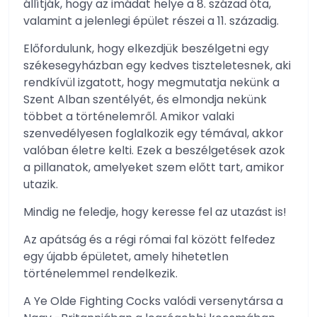
állítják, hogy az imádat helye a 8. század óta,
valamint a jelenlegi épület részei a 11. századig.
Előfordulunk, hogy elkezdjük beszélgetni egy
székesegyházban egy kedves tiszteletesnek, aki
rendkívül izgatott, hogy megmutatja nekünk a
Szent Alban szentélyét, és elmondja nekünk
többet a történelemről. Amikor valaki
szenvedélyesen foglalkozik egy témával, akkor
valóban életre kelti. Ezek a beszélgetések azok
a pillanatok, amelyeket szem előtt tart, amikor
utazik.
Mindig ne feledje, hogy keresse fel az utazást is!
Az apátság és a régi római fal között felfedez
egy újabb épületet, amely hihetetlen
történelemmel rendelkezik.
A Ye Olde Fighting Cocks valódi versenytársa a