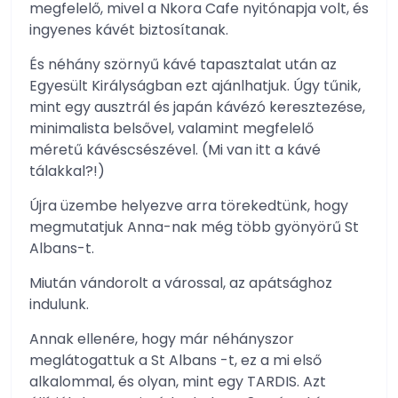
megfelelő, mivel a Nkora Cafe nyitónapja volt, és
ingyenes kávét biztosítanak.
És néhány szörnyű kávé tapasztalat után az
Egyesült Királyságban ezt ajánlhatjuk. Úgy tűnik,
mint egy ausztrál és japán kávézó keresztezése,
minimalista belsővel, valamint megfelelő
méretű kávéscsészével. (Mi van itt a kávé
tálakkal?!)
Újra üzembe helyezve arra törekedtünk, hogy
megmutatjuk Anna-nak még több gyönyörű St
Albans-t.
Miután vándorolt ​​a várossal, az apátsághoz
indulunk.
Annak ellenére, hogy már néhányszor
meglátogattuk a St Albans -t, ez a mi első
alkalommal, és olyan, mint egy TARDIS. Azt