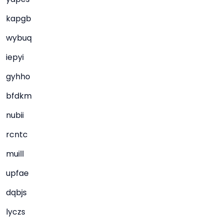
kapgb
wybuq
iepyi
gyhho
bfdkm
nubii
rcntc
muill
upfae
dqbjs
lyczs