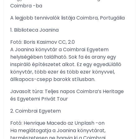
Coimbra -ba
A legjobb tennivalók listája Coimbra, Portugália
1. Biblioteca Joanina
Fotó: Boris Kasimov CC, 2.0
A Joanina könyvtár a Coimbrai Egyetem
helyiségében található. Sok fa és arany egy
inspiráló építészetet alkot. Ez egy egyedülálló
könyvtár, több ezer és több ezer könyvvel,
állkapocs-csepp barokk stílusban.
Javasolt túra: Teljes napos Coimbra’s Heritage
és Egyetemi Privát Tour
2. Coimbrai Egyetem
Fotó: Henrique Macedo az Unplash -on
Ha meglátogatja a Joanina könyvtárat,
természetesen ne hagyja ki a Coimbrai