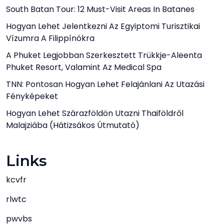
South Batan Tour: 12 Must-Visit Areas In Batanes
Hogyan Lehet Jelentkezni Az Egyiptomi Turisztikai
Vízumra A Filippínókra
A Phuket Legjobban Szerkesztett Trükkje-Aleenta
Phuket Resort, Valamint Az Medical Spa
TNN: Pontosan Hogyan Lehet Felajánlani Az Utazási
Fényképeket
Hogyan Lehet Szárazföldön Utazni Thaiföldről
Malajziába (hátizsákos Útmutató)
Links
kcvfr
rlwtc
pwvbs