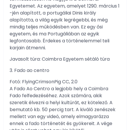
Egyetemet. Az egyetem, amelyet 1290. március 1
-jén alapított, a portugáliai Dinis király
alapította, a világ egyik legrégebbi, és még
mindig teljes működésben van. Ez egy ősi
egyetem, és ma Portugáliában az egyik
legfontosabb. Érdekes a történelemmel teli
karjain átmenni.
Javasolt túra: Coimbra Egyetem sétáló túra
3. Fado ao centro
Fotó: FlyingCrimsonPig CC, 2.0
A Fado Ao Centro a legjobb hely a Coimbra
Fado felfedezéséhez. Azok számára, akik
szeretik élvezni a helyi kultúrát, ez kötelező. A
bemutató kb. 50 percig tart. A kiváló zenészek
mellett van egy videó, amely elmagyarázza
ennek a fado történetét és gyökereit. A vége