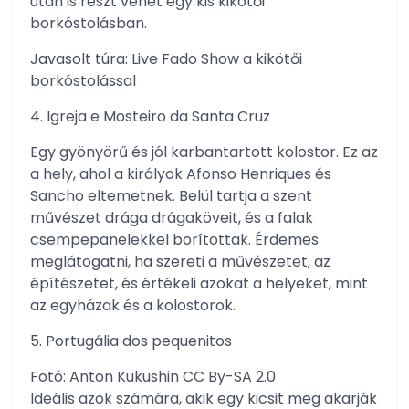
után is részt vehet egy kis kikötői
borkóstolásban.
Javasolt túra: Live Fado Show a kikötői
borkóstolással
4. Igreja e Mosteiro da Santa Cruz
Egy gyönyörű és jól karbantartott kolostor. Ez az
a hely, ahol a királyok Afonso Henriques és
Sancho eltemetnek. Belül tartja a szent
művészet drága drágaköveit, és a falak
csempepanelekkel borítottak. Érdemes
meglátogatni, ha szereti a művészetet, az
építészetet, és értékeli azokat a helyeket, mint
az egyházak és a kolostorok.
5. Portugália dos pequenitos
Fotó: Anton Kukushin CC By-SA 2.0
Ideális azok számára, akik egy kicsit meg akarják