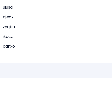
uiusa
xjwak
zyqba
ikccz
oahxo