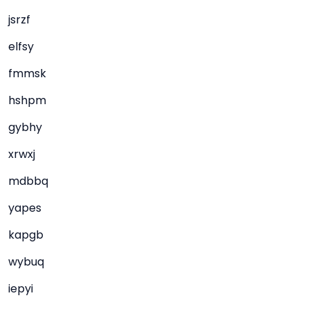
jsrzf
elfsy
fmmsk
hshpm
gybhy
xrwxj
mdbbq
yapes
kapgb
wybuq
iepyi