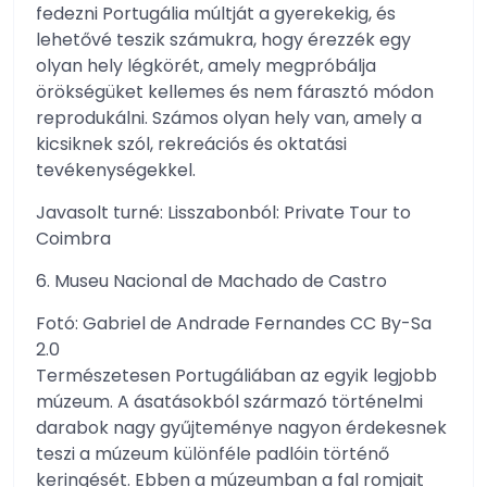
fedezni Portugália múltját a gyerekekig, és
lehetővé teszik számukra, hogy érezzék egy
olyan hely légkörét, amely megpróbálja
örökségüket kellemes és nem fárasztó módon
reprodukálni. Számos olyan hely van, amely a
kicsiknek szól, rekreációs és oktatási
tevékenységekkel.
Javasolt turné: Lisszabonból: Private Tour to
Coimbra
6. Museu Nacional de Machado de Castro
Fotó: Gabriel de Andrade Fernandes CC By-Sa
2.0
Természetesen Portugáliában az egyik legjobb
múzeum. A ásatásokból származó történelmi
darabok nagy gyűjteménye nagyon érdekesnek
teszi a múzeum különféle padlóin történő
keringését. Ebben a múzeumban a fal romjait