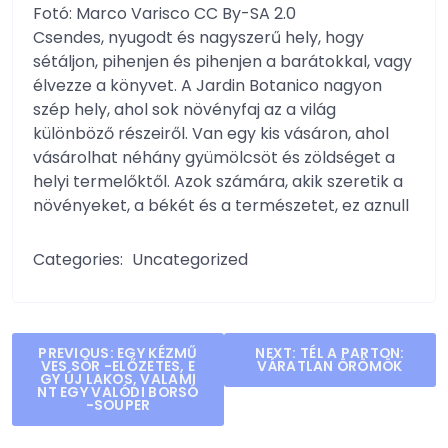
Fotó: Marco Varisco CC By-SA 2.0
Csendes, nyugodt és nagyszerű hely, hogy
sétáljon, pihenjen és pihenjen a barátokkal, vagy
élvezze a könyvet. A Jardin Botanico nagyon
szép hely, ahol sok növényfaj az a világ
különböző részeiről. Van egy kis vásáron, ahol
vásárolhat néhány gyümölcsöt és zöldséget a
helyi termelőktől. Azok számára, akik szeretik a
növényeket, a békét és a természetet, ez aznull
Categories:
Uncategorized
Post
PREVIOUS:
EGY KÉZMŰ
NEXT:
TÉL A PARTON:
VES SÖR -ELŐZETES, E
VÁRATLAN ÖRÖMÖK
navigation
GY ÚJ LAKOS, VALAMI
NT EGY VALÓDI BORSÓ
-SOUPER