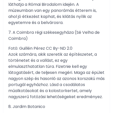
láthatja a Római Birodalom idején. A
múzeumban van egy panorámás étterem is,
ahol jó étkezést kaphat, és kilátás nyílik az
egyetemre és a belvárosra.
7. A Coimbra régi székesegyháza (Sé Velha de
Coimbra)
Fotó: Guillén Pérez CC By-ND 2.0
Azok számára, akik szeretik az építészetet, a
történetet és a vallást, ez egy
elmulaszthatatlan túra. Fizetnie kell egy
látogatásért, de teljesen megéri. Maga az épület
nagyon szép és hasonló az azonos korszakú más
portugál egyházhoz. Lásd a csodálatos
műalkotásokat és a kolostorkertet, amely
nagyszerű fotózási lehetőségeket eredményez.
8. Jardim Botanico