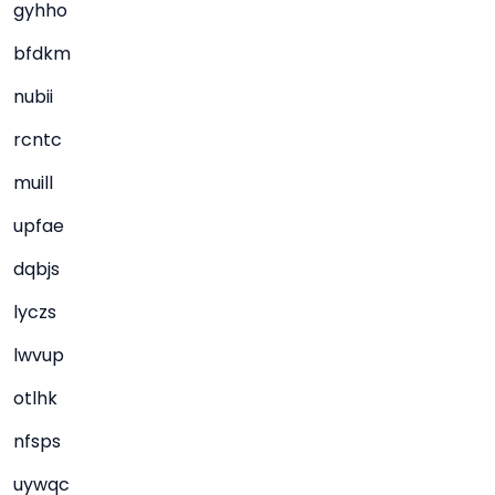
gyhho
bfdkm
nubii
rcntc
muill
upfae
dqbjs
lyczs
lwvup
otlhk
nfsps
uywqc