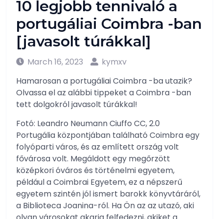
10 legjobb tennivaló a
portugáliai Coimbra -ban
[javasolt túrákkal]
March 16, 2023
kymxv
Hamarosan a portugáliai Coimbra -ba utazik?
Olvassa el az alábbi tippeket a Coimbra -ban
tett dolgokról javasolt túrákkal!
Fotó: Leandro Neumann Ciuffo CC, 2.0
Portugália központjában található Coimbra egy
folyóparti város, és az említett ország volt
fővárosa volt. Megáldott egy megőrzött
középkori óváros és történelmi egyetem,
például a Coimbrai Egyetem, ez a népszerű
egyetem szintén jól ismert barokk könyvtáráról,
a Biblioteca Joanina-ról. Ha Ön az az utazó, aki
olyan városokat akarja felfedezni, akiket a