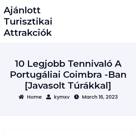
Skip
Ajánlott
to
content
Turisztikai
Attrakciók
10 Legjobb Tennivaló A
Portugáliai Coimbra -ban
[javasolt Túrákkal]
Home
kymxv
March 16, 2023